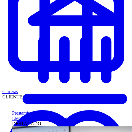
Carreras
CLIENTES
Prestamistas
Llegue antes a compradores calificados
DESTACADO