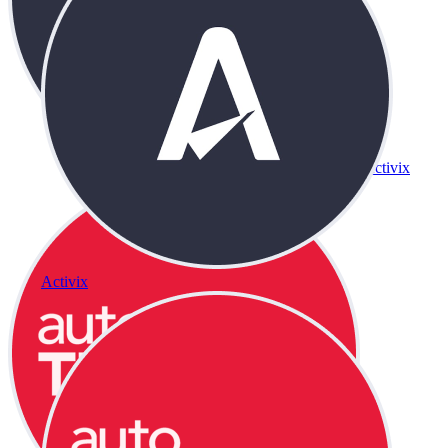
Activix
Activix