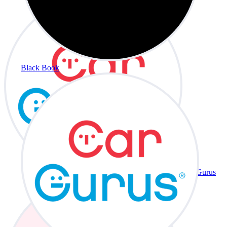
Black Book
CarGurus