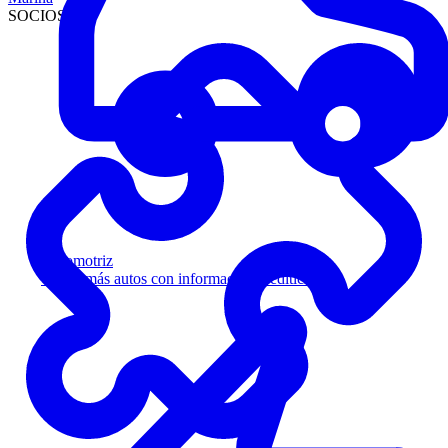
SOCIOS
Automotriz
Venda más autos con información crediticia