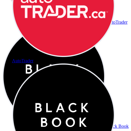
AutoTrader
AutoTrader
Black Book