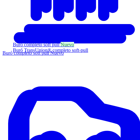
Buró completo soft pull
Nuevo
Buró TransUnion® completo soft-pull
Buró completo soft pull
Nuevo