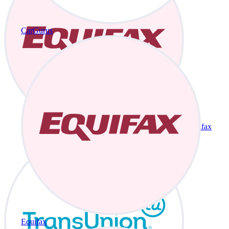
CarGurus
Equifax
Equifax