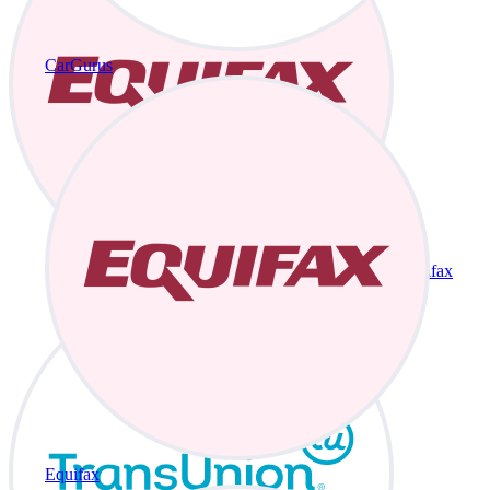
CarGurus
Equifax
Equifax