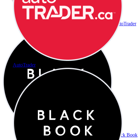
AutoTrader
AutoTrader
Black Book