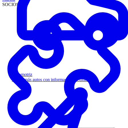
SOCIOS
Automotriz
Venda más autos con información crediticia