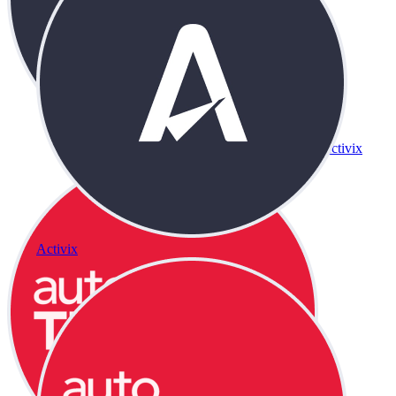
Activix
Activix