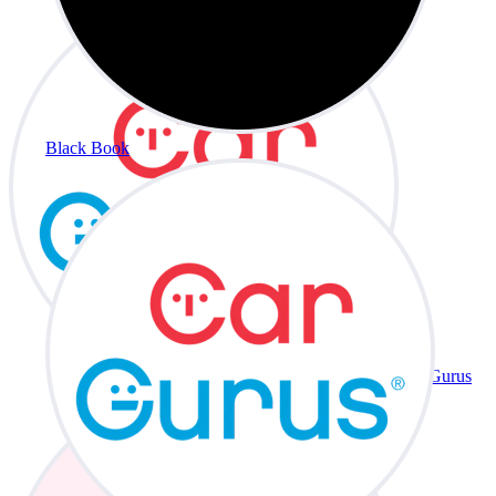
Black Book
CarGurus