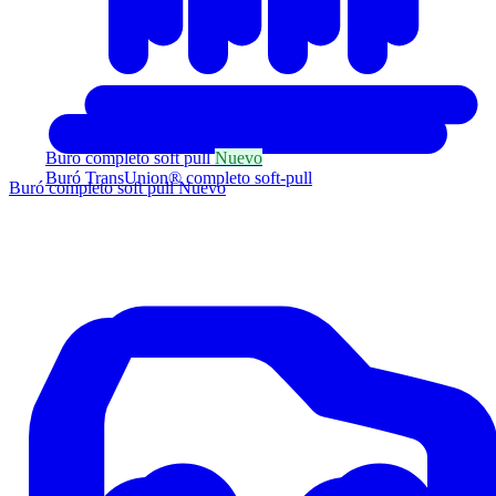
Buró completo soft pull
Nuevo
Buró TransUnion® completo soft-pull
Buró completo soft pull
Nuevo