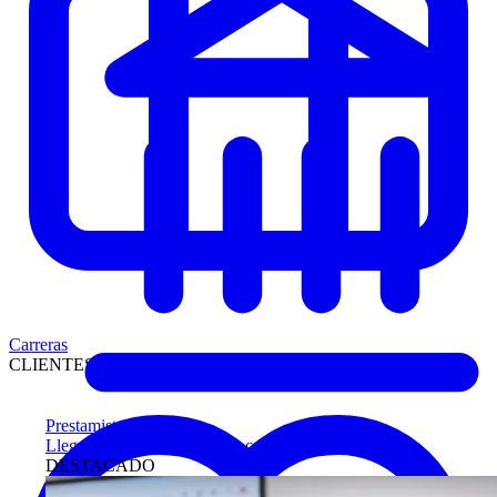
Carreras
CLIENTES
Prestamistas
Llegue antes a compradores calificados
DESTACADO