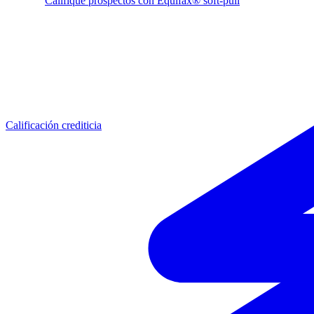
Califique prospectos con Equifax® soft-pull
Calificación crediticia