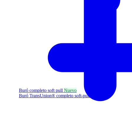
Buró completo soft pull
Nuevo
Buró TransUnion® completo soft-pull