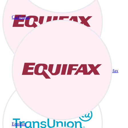
CarGurus
Equifax
Equifax