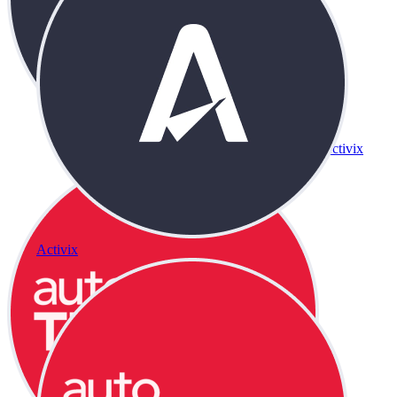
Activix
Activix