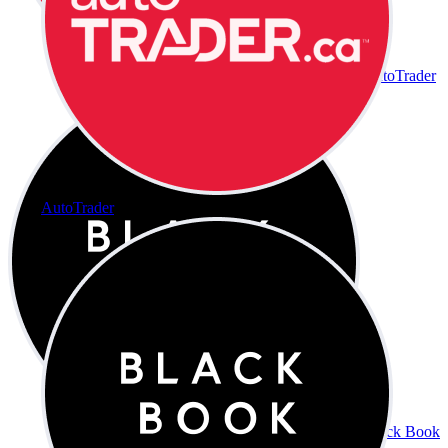
AutoTrader
AutoTrader
Black Book