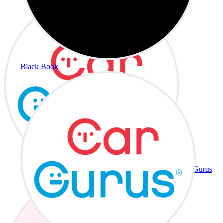
Black Book
CarGurus