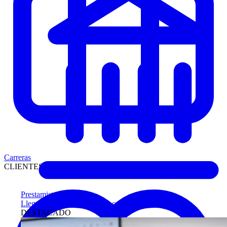
Carreras
CLIENTES
Prestamistas
Llegue antes a compradores calificados
DESTACADO