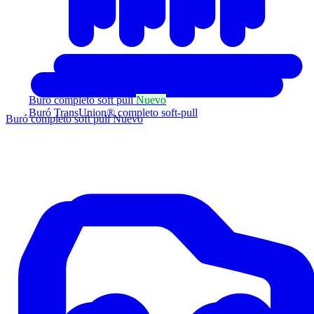
Buró completo soft pull
Nuevo
Buró TransUnion® completo soft-pull
Buró completo soft pull
Nuevo