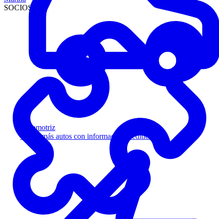
SOCIOS
Automotriz
Venda más autos con información crediticia