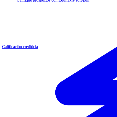
Califique prospectos con Equifax® soft-pull
Calificación crediticia