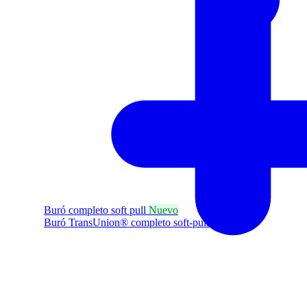
Buró completo soft pull
Nuevo
Buró TransUnion® completo soft-pull