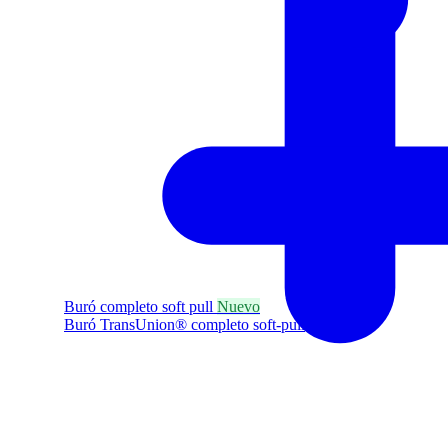
Buró completo soft pull
Nuevo
Buró TransUnion® completo soft-pull