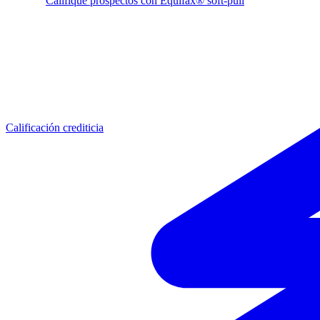
Califique prospectos con Equifax® soft-pull
Calificación crediticia