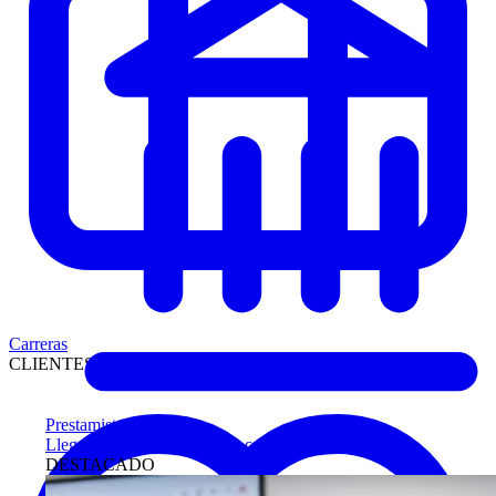
Carreras
CLIENTES
Prestamistas
Llegue antes a compradores calificados
DESTACADO