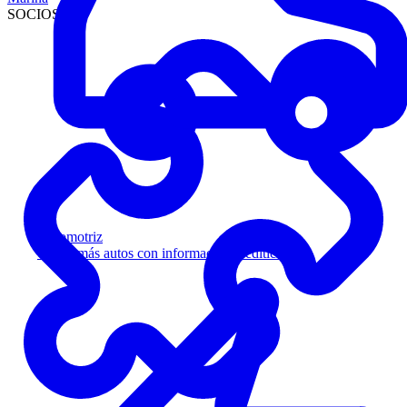
SOCIOS
Automotriz
Venda más autos con información crediticia