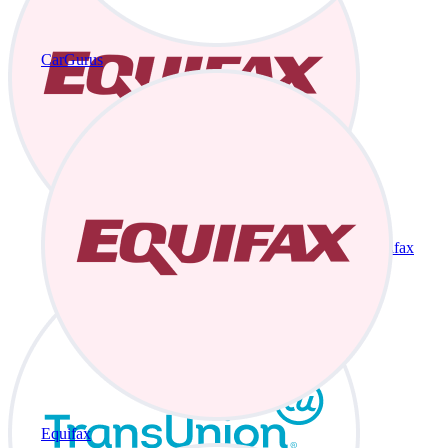
CarGurus
Equifax
Equifax