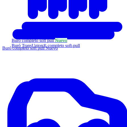
Buró completo soft pull
Nuevo
Buró TransUnion® completo soft-pull
Buró completo soft pull
Nuevo