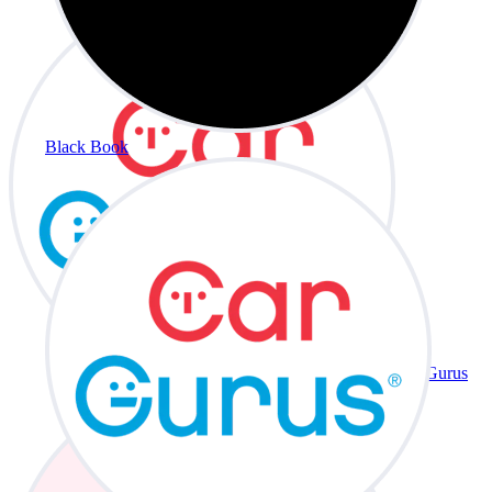
Black Book
CarGurus