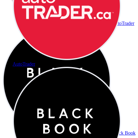
AutoTrader
AutoTrader
Black Book