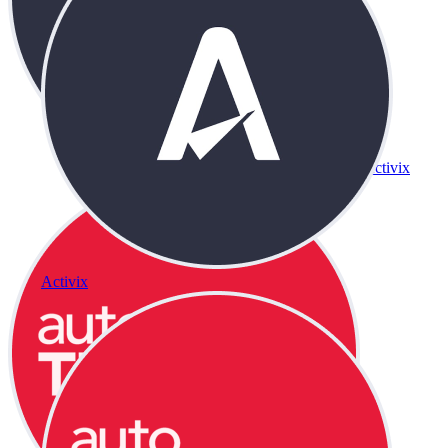
Activix
Activix