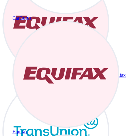
CarGurus
Equifax
Equifax