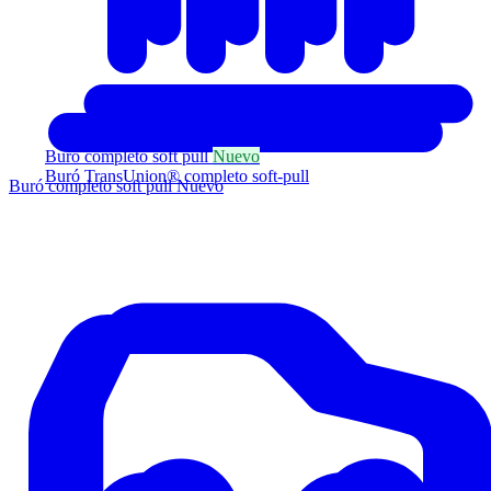
Buró completo soft pull
Nuevo
Buró TransUnion® completo soft-pull
Buró completo soft pull
Nuevo