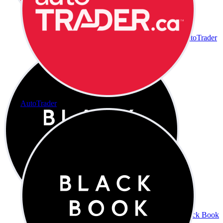
AutoTrader
AutoTrader
Black Book