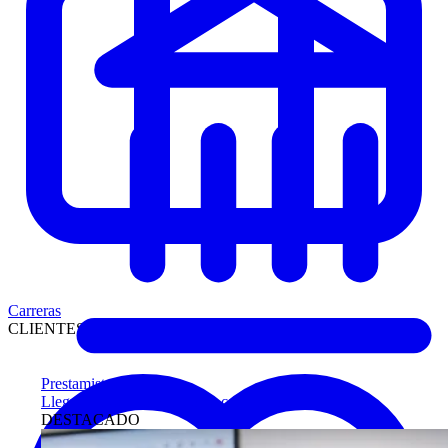
Carreras
CLIENTES
Prestamistas
Llegue antes a compradores calificados
DESTACADO