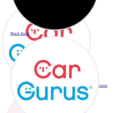
Black Book
CarGurus