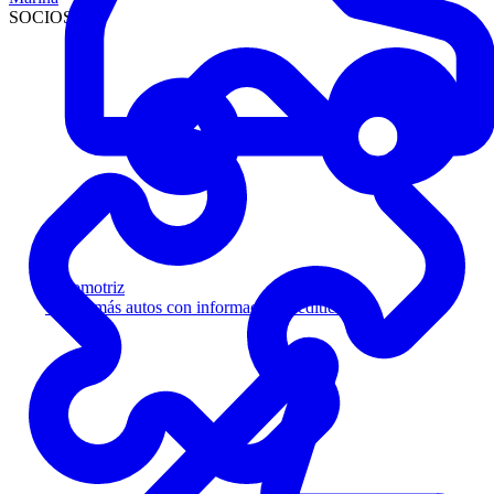
SOCIOS
Automotriz
Venda más autos con información crediticia