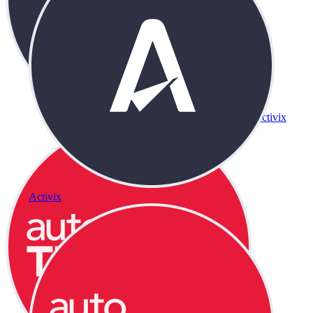
Activix
Activix