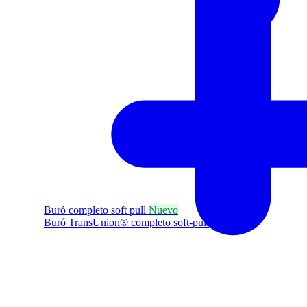
Buró completo soft pull
Nuevo
Buró TransUnion® completo soft-pull