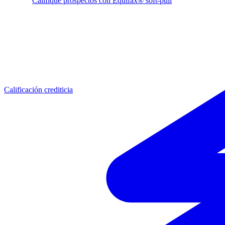
Califique prospectos con Equifax® soft-pull
Calificación crediticia