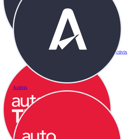
Activix
Activix