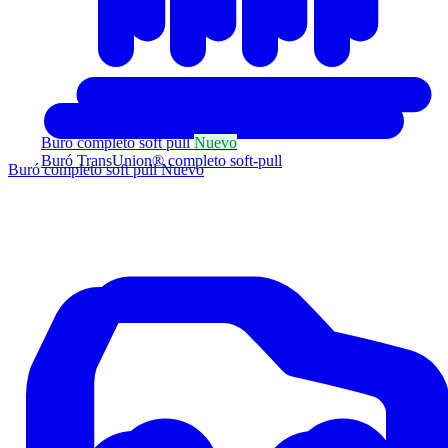
Buró completo soft pull
Nuevo
Buró TransUnion® completo soft-pull
Buró completo soft pull
Nuevo