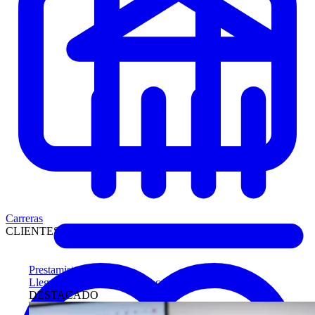
Carreras
CLIENTES
Prestamistas
Llegue antes a compradores calificados
DESTACADO