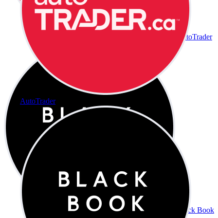
AutoTrader
AutoTrader
Black Book