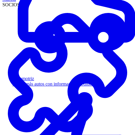
SOCIOS
Automotriz
Venda más autos con información crediticia