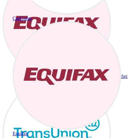
CarGurus
Equifax
Equifax