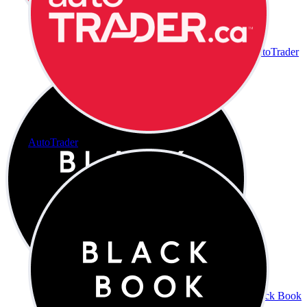
AutoTrader
AutoTrader
Black Book