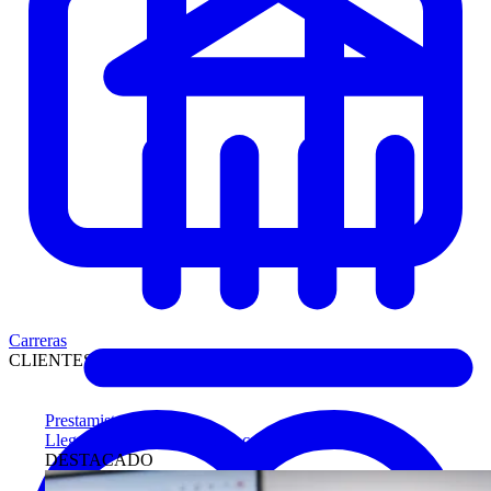
Carreras
CLIENTES
Prestamistas
Llegue antes a compradores calificados
DESTACADO