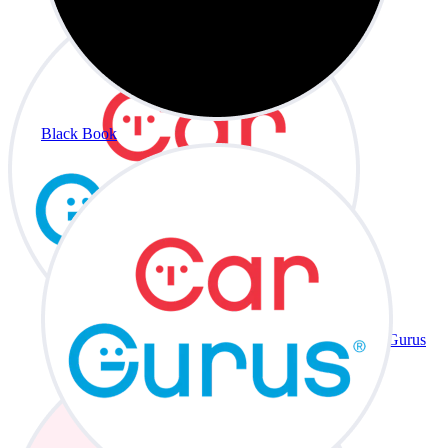
Black Book
CarGurus