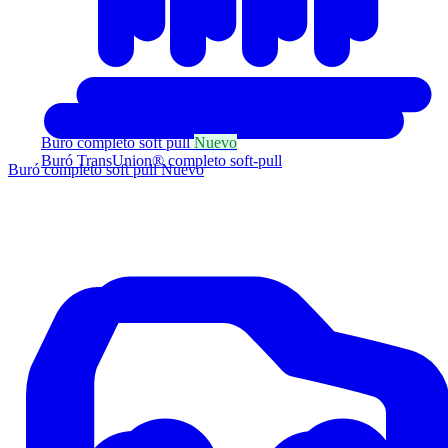
Buró completo soft pull
Nuevo
Buró TransUnion® completo soft-pull
Buró completo soft pull
Nuevo