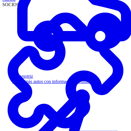
SOCIOS
Automotriz
Venda más autos con información crediticia