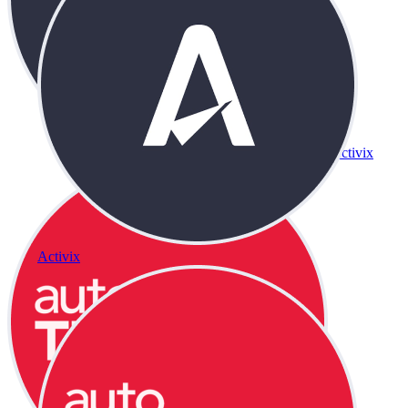
Activix
Activix