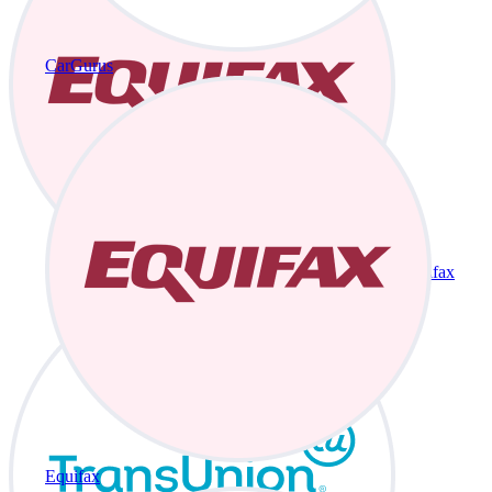
CarGurus
Equifax
Equifax