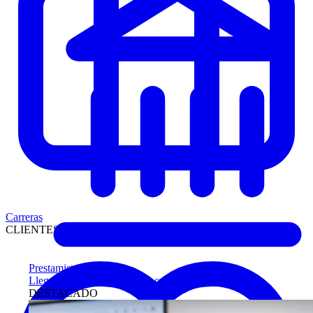
Carreras
CLIENTES
Prestamistas
Llegue antes a compradores calificados
DESTACADO