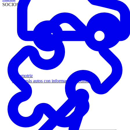
SOCIOS
Automotriz
Venda más autos con información crediticia