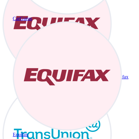
CarGurus
Equifax
Equifax