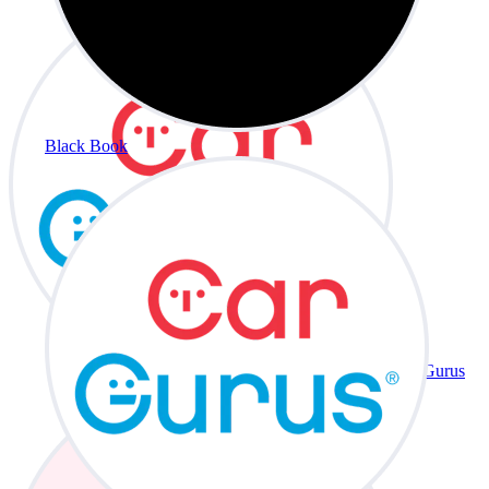
Black Book
CarGurus