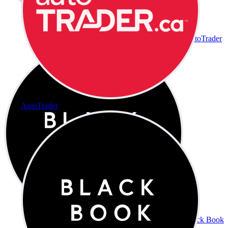
AutoTrader
AutoTrader
Black Book