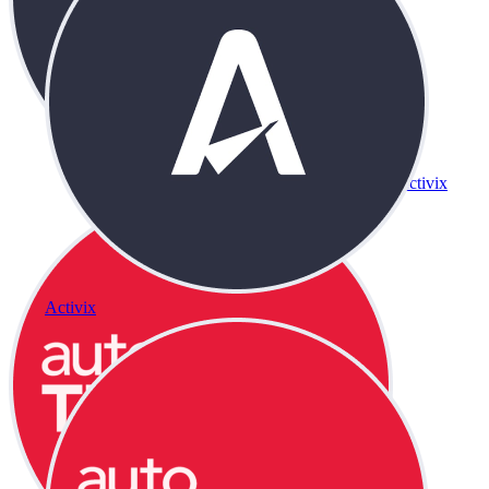
Activix
Activix