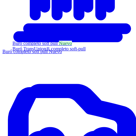
Buró completo soft pull
Nuevo
Buró TransUnion® completo soft-pull
Buró completo soft pull
Nuevo