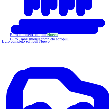
Buró completo soft pull
Nuevo
Buró TransUnion® completo soft-pull
Buró completo soft pull
Nuevo