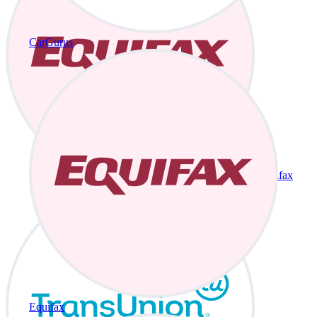
CarGurus
Equifax
Equifax