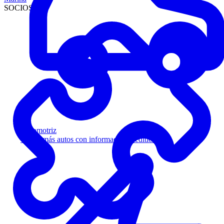
SOCIOS
Automotriz
Venda más autos con información crediticia