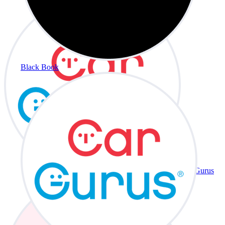
Black Book
CarGurus