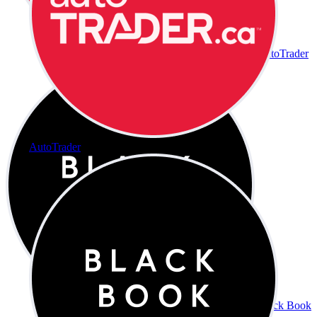
AutoTrader
AutoTrader
Black Book