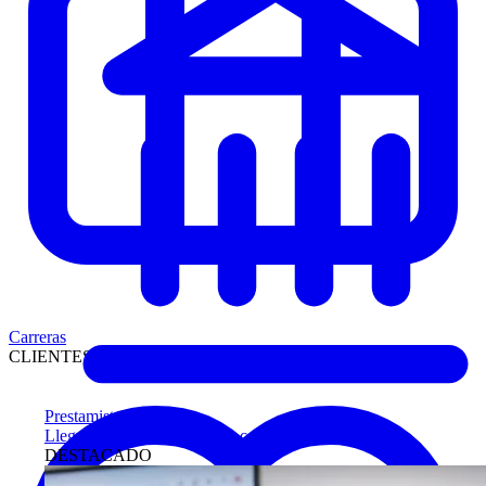
Carreras
CLIENTES
Prestamistas
Llegue antes a compradores calificados
DESTACADO