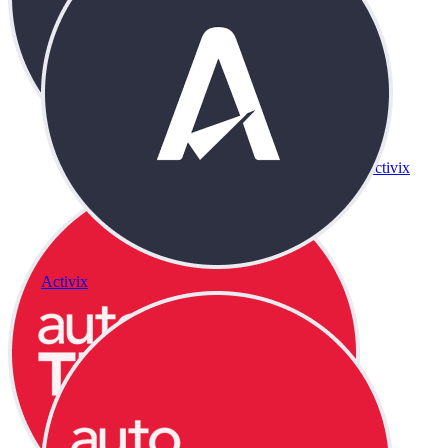
Activix
Activix