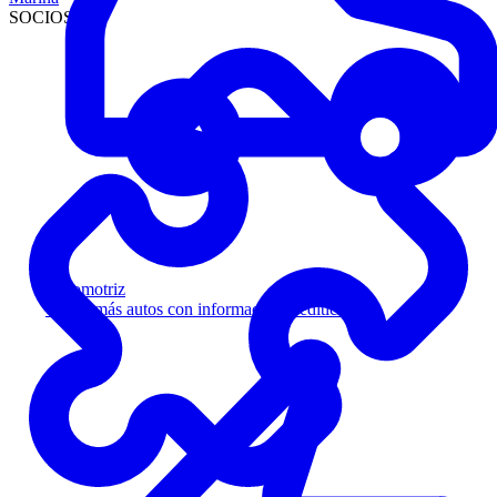
SOCIOS
Automotriz
Venda más autos con información crediticia