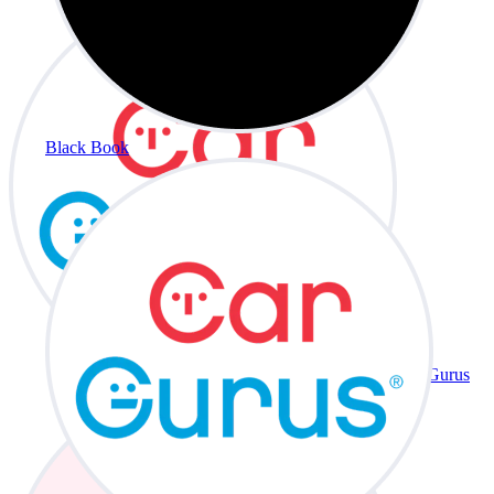
Black Book
CarGurus