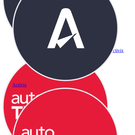
Activix
Activix