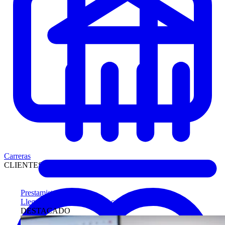
Carreras
CLIENTES
Prestamistas
Llegue antes a compradores calificados
DESTACADO