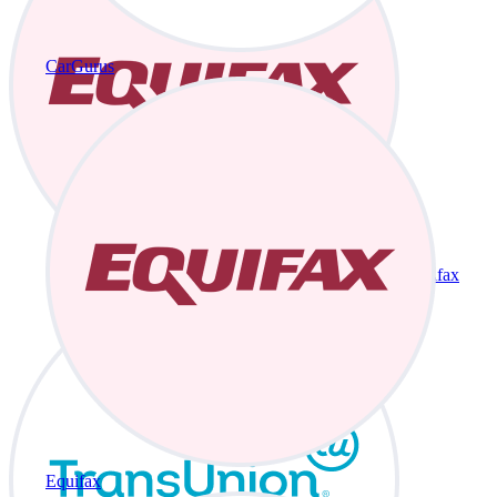
CarGurus
Equifax
Equifax