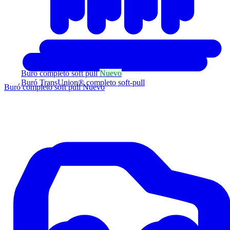
Buró completo soft pull
Nuevo
Buró TransUnion® completo soft-pull
Buró completo soft pull
Nuevo