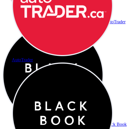
AutoTrader
AutoTrader
Black Book