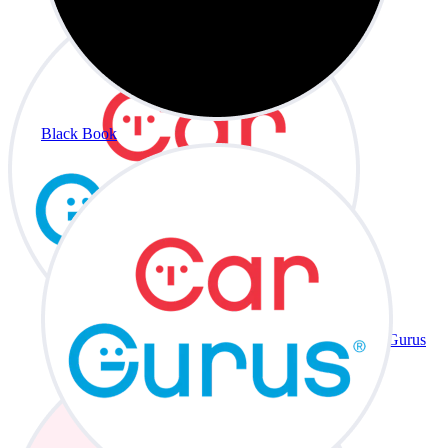
Black Book
CarGurus