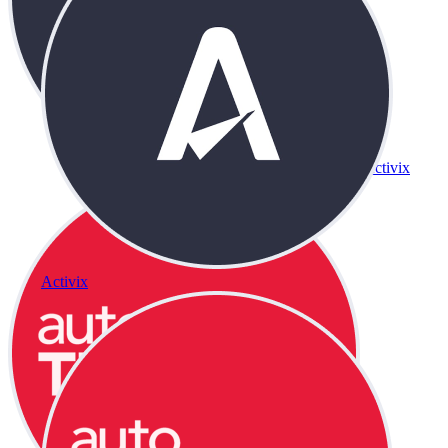
Activix
Activix