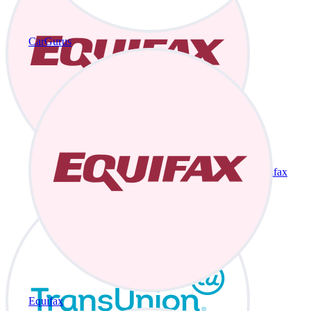
CarGurus
Equifax
Equifax