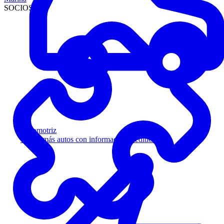
SOCIOS
Automotriz
Venda más autos con información crediticia