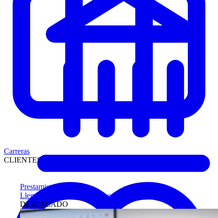
Carreras
CLIENTES
Prestamistas
Llegue antes a compradores calificados
DESTACADO