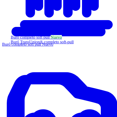
Buró completo soft pull
Nuevo
Buró TransUnion® completo soft-pull
Buró completo soft pull
Nuevo