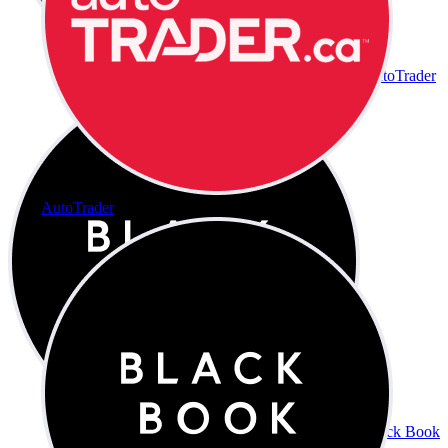
AutoTrader
AutoTrader
Black Book