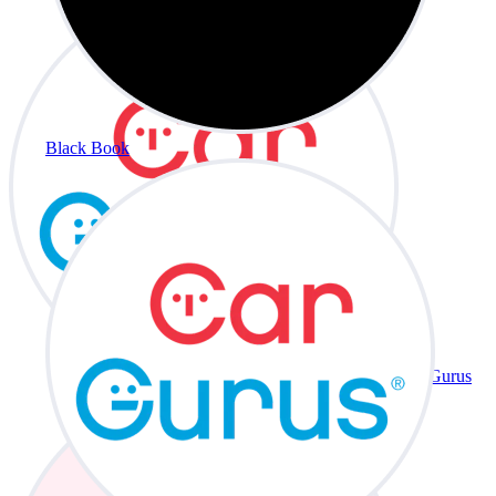
Black Book
CarGurus