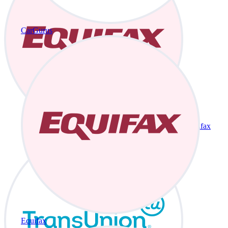
CarGurus
Equifax
Equifax