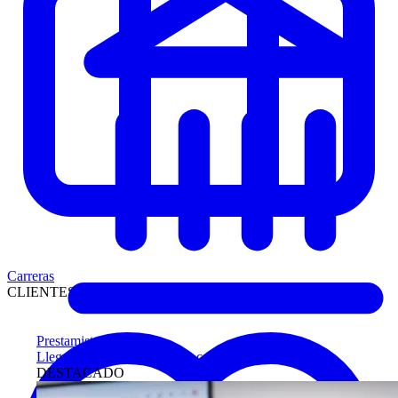
Carreras
CLIENTES
Prestamistas
Llegue antes a compradores calificados
DESTACADO