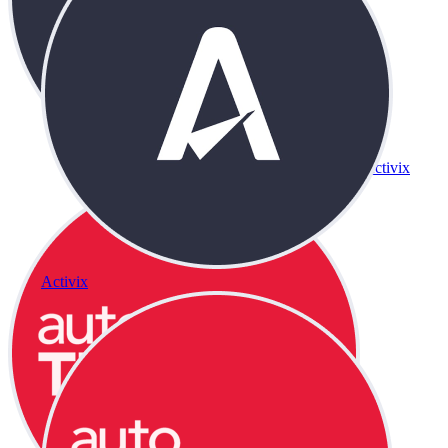
Activix
Activix