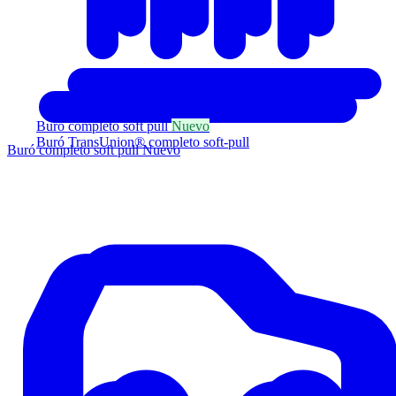
Buró completo soft pull
Nuevo
Buró TransUnion® completo soft-pull
Buró completo soft pull
Nuevo