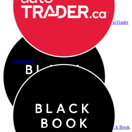
AutoTrader
AutoTrader
Black Book