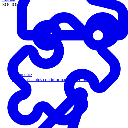
SOCIOS
Automotriz
Venda más autos con información crediticia