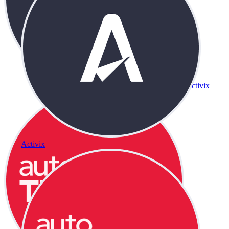
Activix
Activix