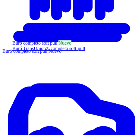
Buró completo soft pull
Nuevo
Buró TransUnion® completo soft-pull
Buró completo soft pull
Nuevo