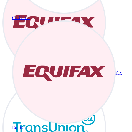
CarGurus
Equifax
Equifax