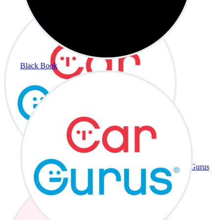
Black Book
CarGurus