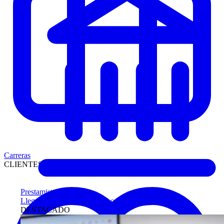
Carreras
CLIENTES
Prestamistas
Llegue antes a compradores calificados
DESTACADO