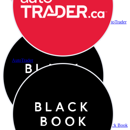
AutoTrader
AutoTrader
Black Book