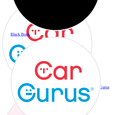
Black Book
CarGurus