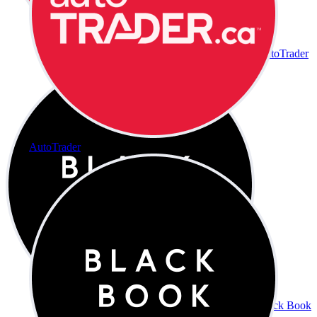
AutoTrader
AutoTrader
Black Book