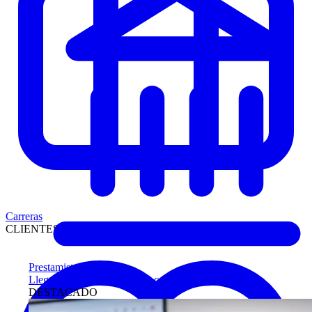
Carreras
CLIENTES
Prestamistas
Llegue antes a compradores calificados
DESTACADO