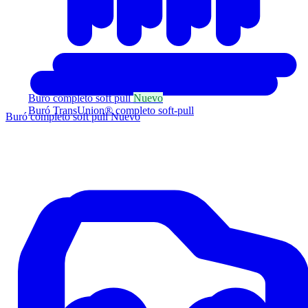
Buró completo soft pull
Nuevo
Buró TransUnion® completo soft-pull
Buró completo soft pull
Nuevo