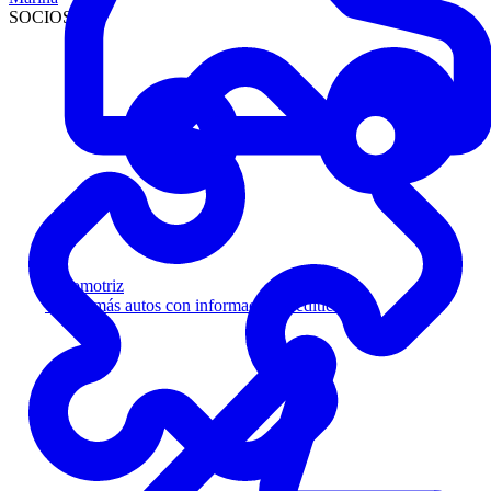
SOCIOS
Automotriz
Venda más autos con información crediticia