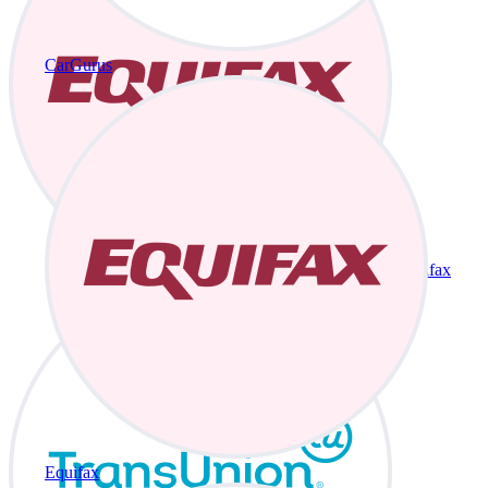
CarGurus
Equifax
Equifax