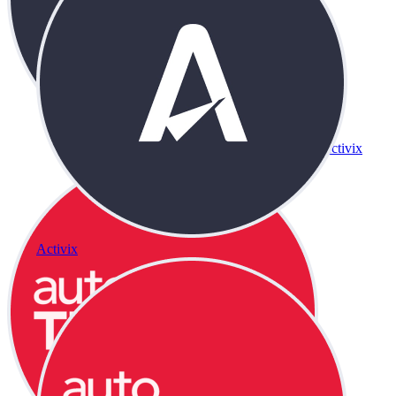
Activix
Activix