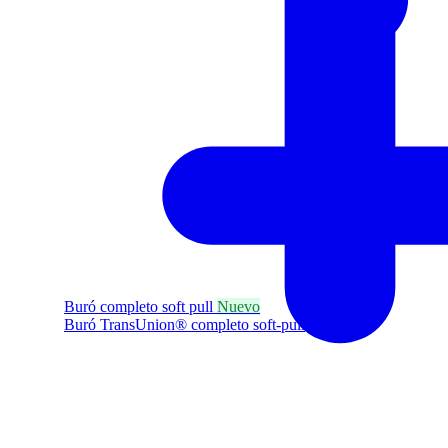
Buró completo soft pull
Nuevo
Buró TransUnion® completo soft-pull