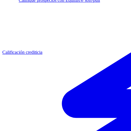
Califique prospectos con Equifax® soft-pull
Calificación crediticia