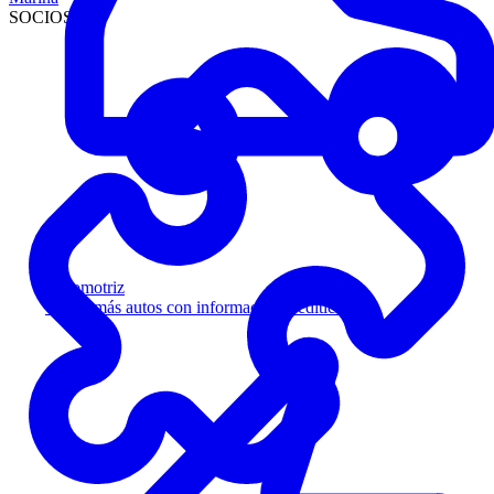
SOCIOS
Automotriz
Venda más autos con información crediticia