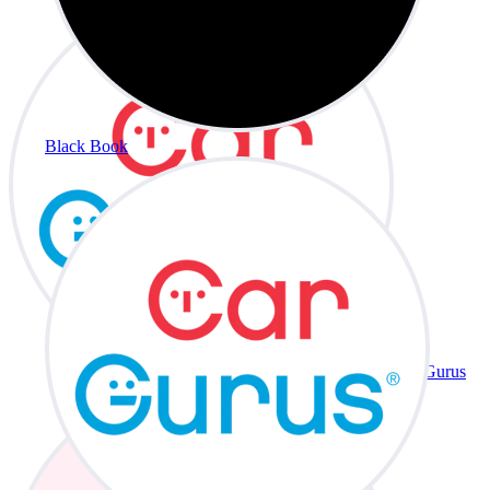
Black Book
CarGurus