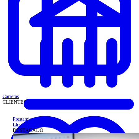
Carreras
CLIENTES
Prestamistas
Llegue antes a compradores calificados
DESTACADO