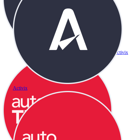
Activix
Activix