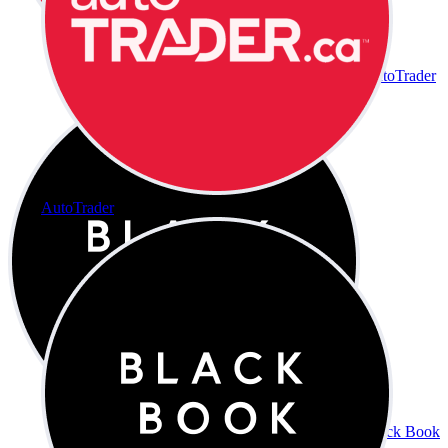
AutoTrader
AutoTrader
Black Book