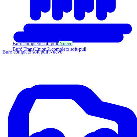
Buró completo soft pull
Nuevo
Buró TransUnion® completo soft-pull
Buró completo soft pull
Nuevo