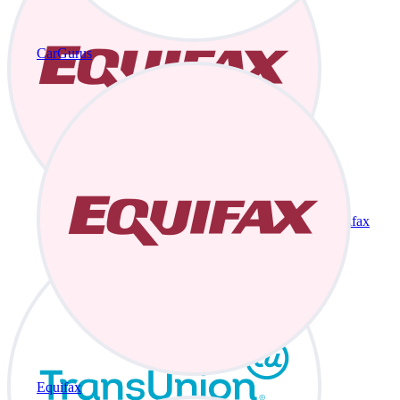
CarGurus
Equifax
Equifax