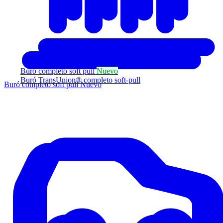
Buró completo soft pull
Nuevo
Buró TransUnion® completo soft-pull
Buró completo soft pull
Nuevo