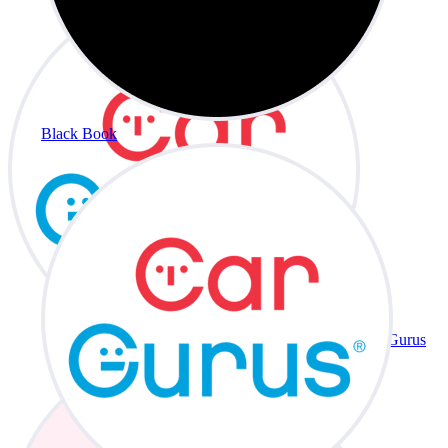
Black Book
CarGurus