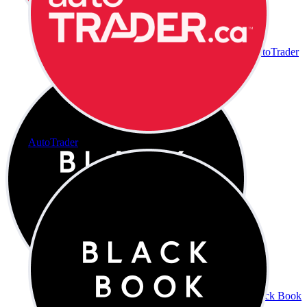
AutoTrader
AutoTrader
Black Book