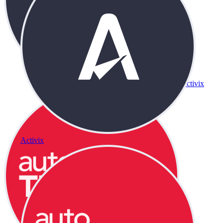
Activix
Activix