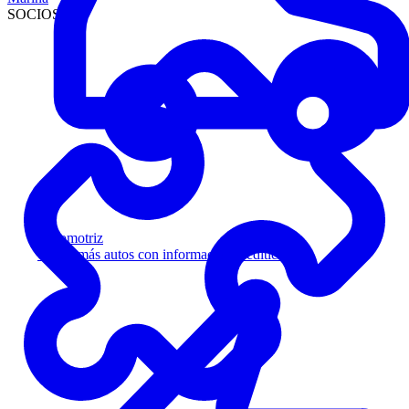
SOCIOS
Automotriz
Venda más autos con información crediticia