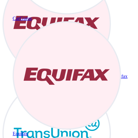
CarGurus
Equifax
Equifax