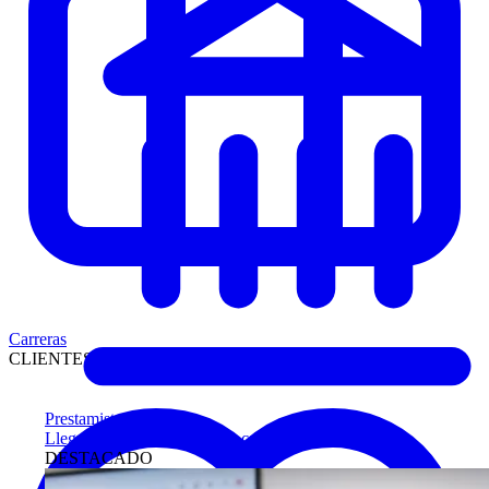
Carreras
CLIENTES
Prestamistas
Llegue antes a compradores calificados
DESTACADO