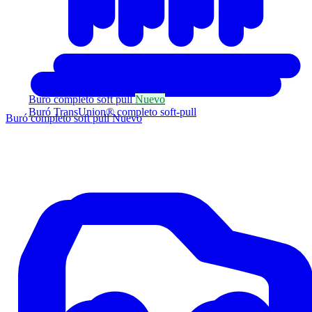
Buró completo soft pull
Nuevo
Buró TransUnion® completo soft-pull
Buró completo soft pull
Nuevo