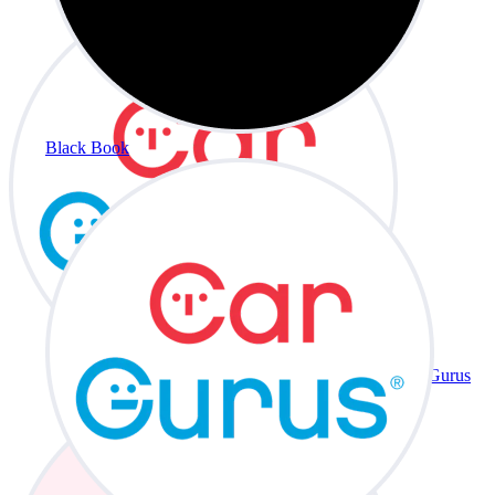
Black Book
CarGurus