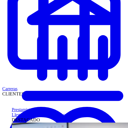
Carreras
CLIENTES
Prestamistas
Llegue antes a compradores calificados
DESTACADO