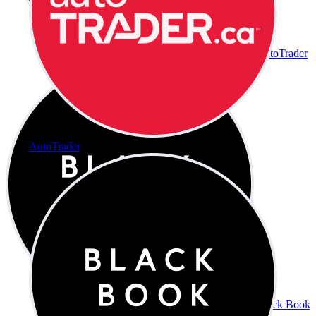
AutoTrader
AutoTrader
Black Book