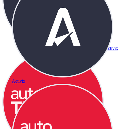
Activix
Activix