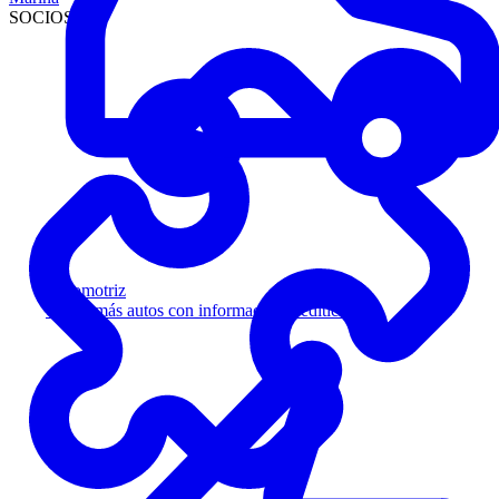
SOCIOS
Automotriz
Venda más autos con información crediticia