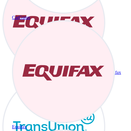
CarGurus
Equifax
Equifax