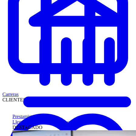
Carreras
CLIENTES
Prestamistas
Llegue antes a compradores calificados
DESTACADO