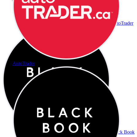
AutoTrader
AutoTrader
Black Book