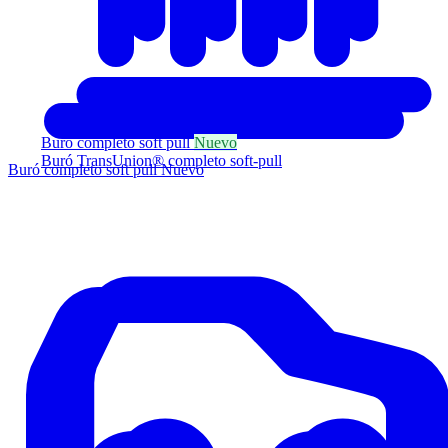
Buró completo soft pull
Nuevo
Buró TransUnion® completo soft-pull
Buró completo soft pull
Nuevo