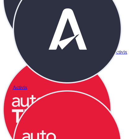
Activix
Activix