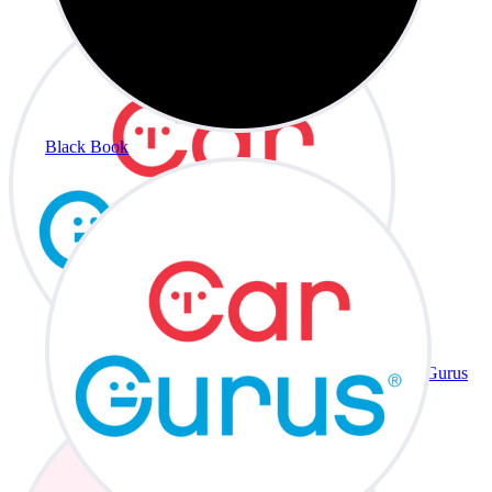
Black Book
CarGurus