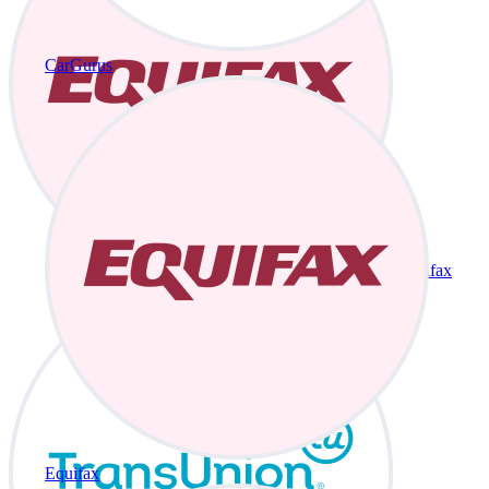
CarGurus
Equifax
Equifax