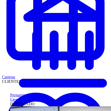
Carreras
CLIENTES
Prestamistas
Llegue antes a compradores calificados
DESTACADO