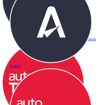
Activix
Activix