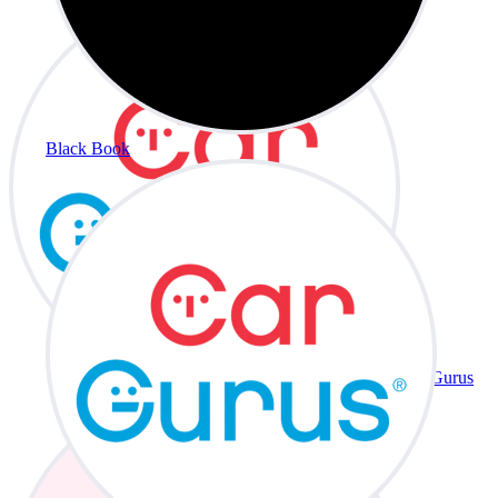
Black Book
CarGurus