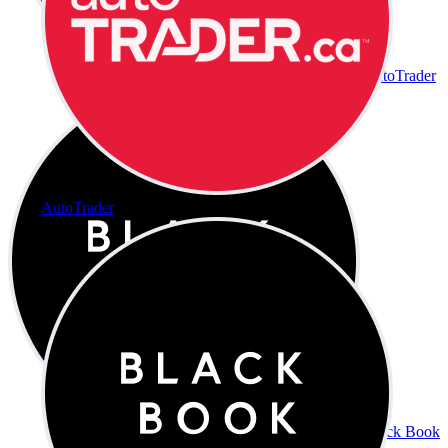
AutoTrader
AutoTrader
Black Book