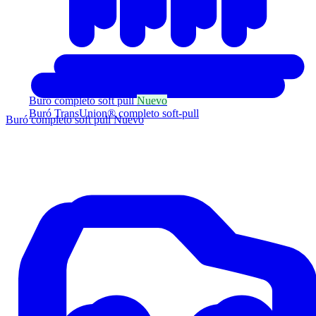
Buró completo soft pull
Nuevo
Buró TransUnion® completo soft-pull
Buró completo soft pull
Nuevo