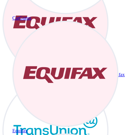
CarGurus
Equifax
Equifax