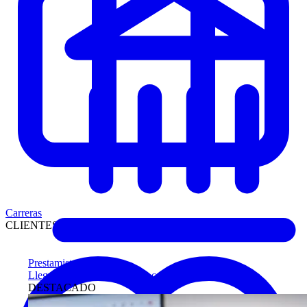
Carreras
CLIENTES
Prestamistas
Llegue antes a compradores calificados
DESTACADO