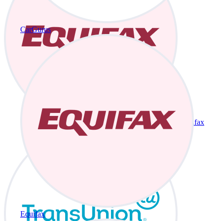
CarGurus
Equifax
Equifax