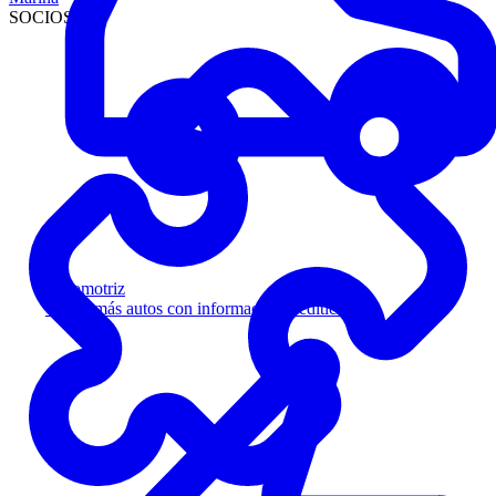
SOCIOS
Automotriz
Venda más autos con información crediticia