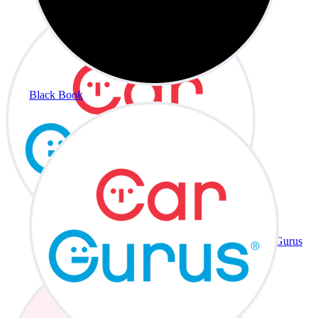
Black Book
CarGurus