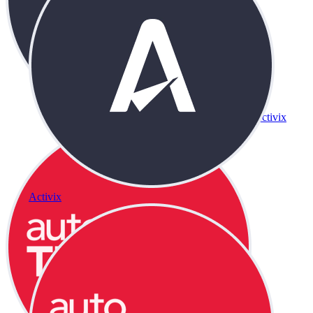
Activix
Activix