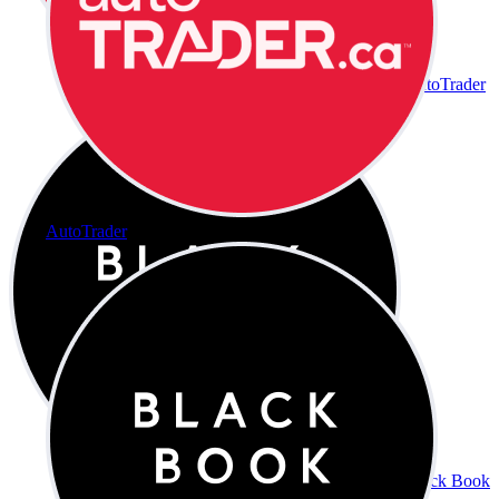
AutoTrader
AutoTrader
Black Book