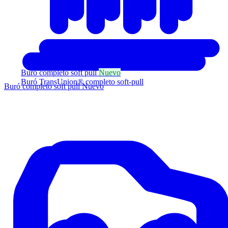
Buró completo soft pull
Nuevo
Buró TransUnion® completo soft-pull
Buró completo soft pull
Nuevo