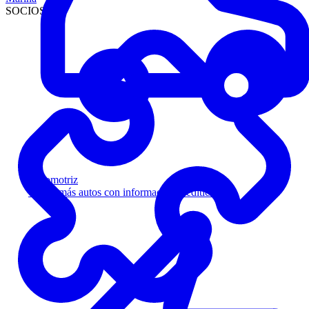
SOCIOS
Automotriz
Venda más autos con información crediticia