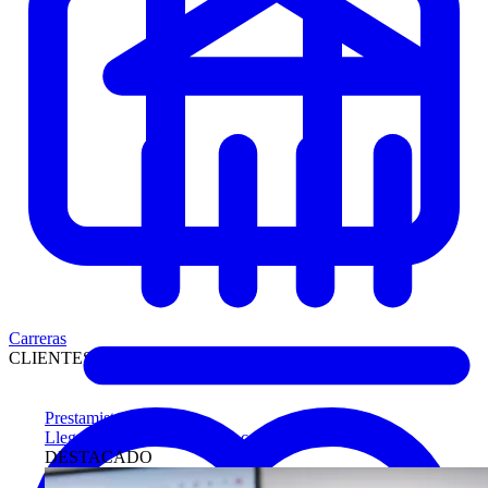
Carreras
CLIENTES
Prestamistas
Llegue antes a compradores calificados
DESTACADO