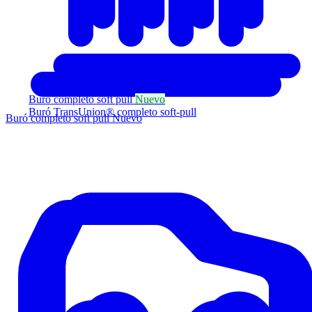
Buró completo soft pull
Nuevo
Buró TransUnion® completo soft-pull
Buró completo soft pull
Nuevo