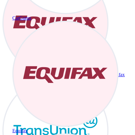
CarGurus
Equifax
Equifax