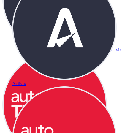
Activix
Activix