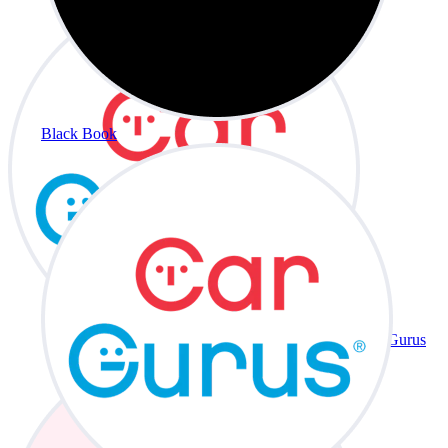
Black Book
CarGurus