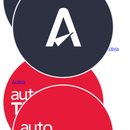
Activix
Activix