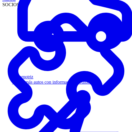
SOCIOS
Automotriz
Venda más autos con información crediticia