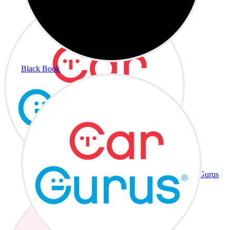
Black Book
CarGurus