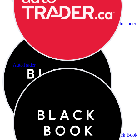
AutoTrader
AutoTrader
Black Book