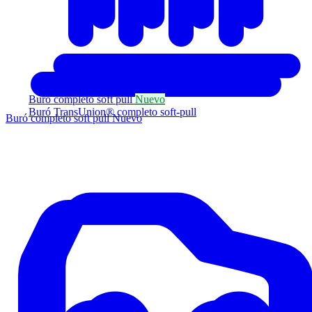
Buró completo soft pull
Nuevo
Buró TransUnion® completo soft-pull
Buró completo soft pull
Nuevo