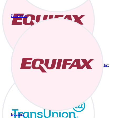
CarGurus
Equifax
Equifax