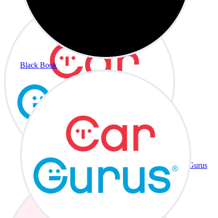
Black Book
CarGurus