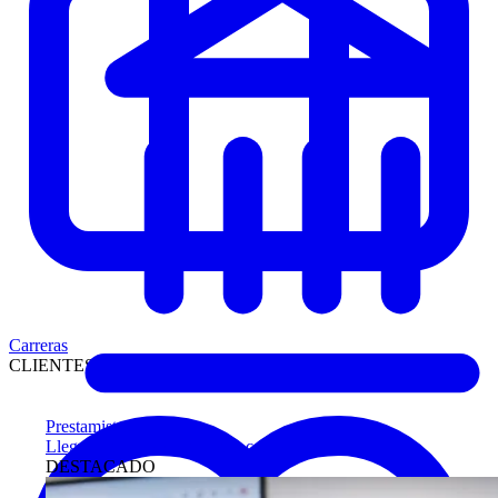
Carreras
CLIENTES
Prestamistas
Llegue antes a compradores calificados
DESTACADO