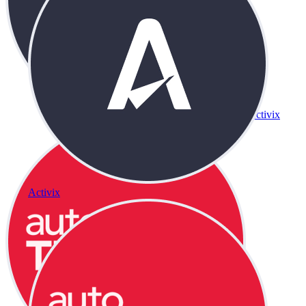
Activix
Activix