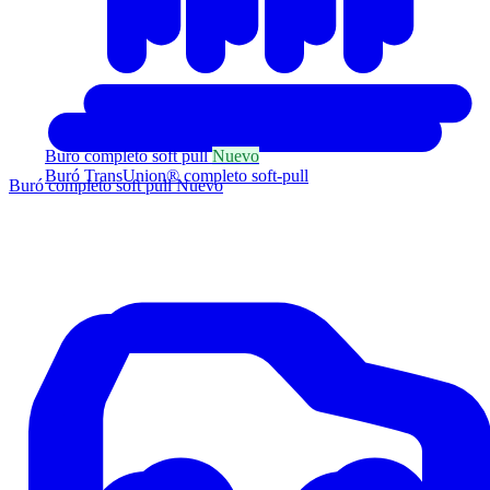
Buró completo soft pull
Nuevo
Buró TransUnion® completo soft-pull
Buró completo soft pull
Nuevo