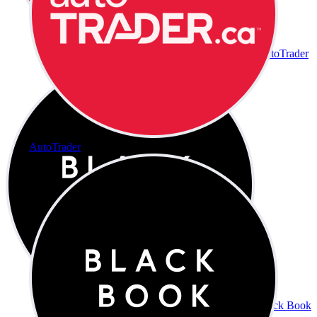
AutoTrader
AutoTrader
Black Book