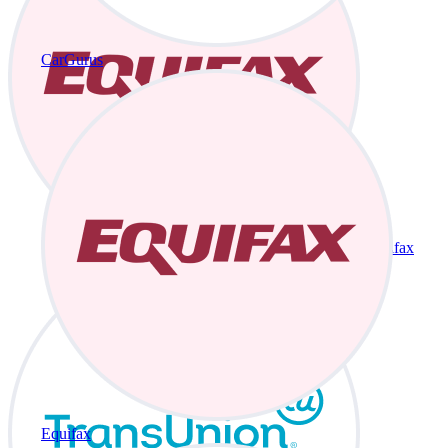
CarGurus
Equifax
Equifax