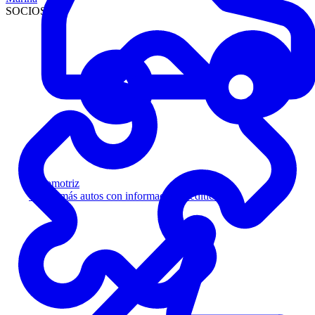
SOCIOS
Automotriz
Venda más autos con información crediticia