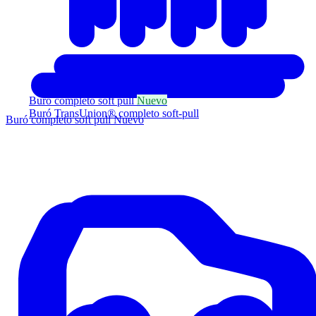
Buró completo soft pull
Nuevo
Buró TransUnion® completo soft-pull
Buró completo soft pull
Nuevo