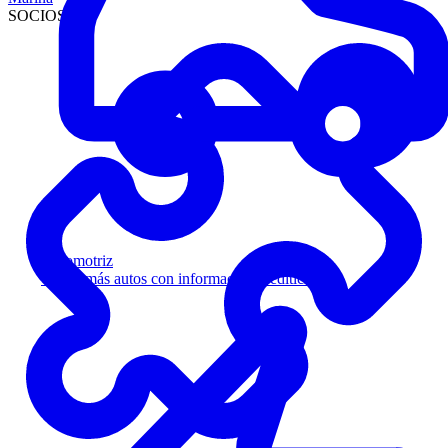
SOCIOS
Automotriz
Venda más autos con información crediticia