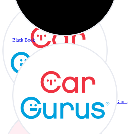
Black Book
CarGurus