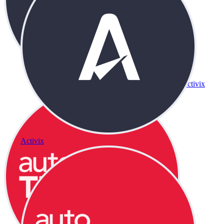
Activix
Activix