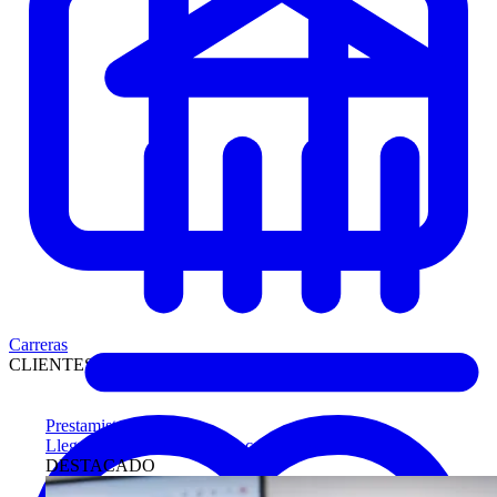
Carreras
CLIENTES
Prestamistas
Llegue antes a compradores calificados
DESTACADO