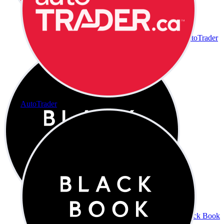
AutoTrader
AutoTrader
Black Book