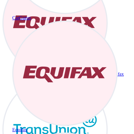
CarGurus
Equifax
Equifax