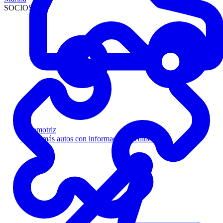
SOCIOS
Automotriz
Venda más autos con información crediticia