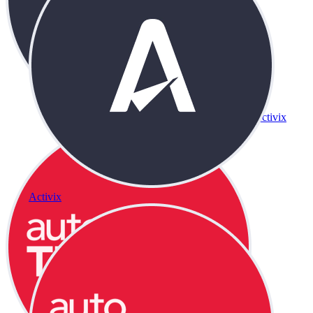
Activix
Activix