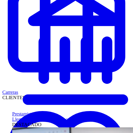
Carreras
CLIENTES
Prestamistas
Llegue antes a compradores calificados
DESTACADO