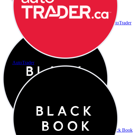
AutoTrader
AutoTrader
Black Book