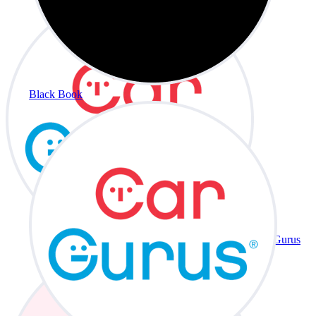
Black Book
CarGurus