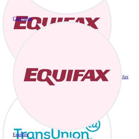
CarGurus
Equifax
Equifax