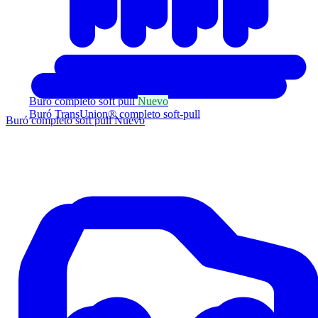
Buró completo soft pull
Nuevo
Buró TransUnion® completo soft-pull
Buró completo soft pull
Nuevo