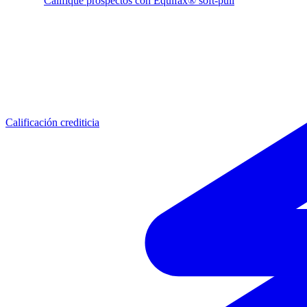
Califique prospectos con Equifax® soft-pull
Calificación crediticia