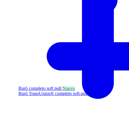
Buró completo soft pull
Nuevo
Buró TransUnion® completo soft-pull