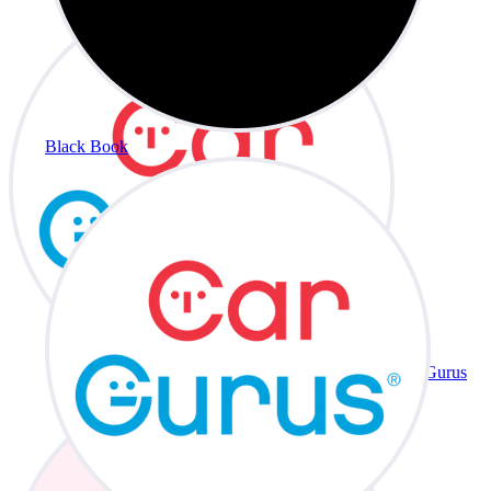
Black Book
CarGurus