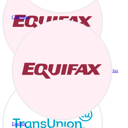
CarGurus
Equifax
Equifax