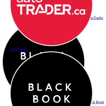
AutoTrader
AutoTrader
Black Book