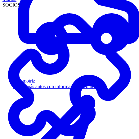
SOCIOS
Automotriz
Venda más autos con información crediticia