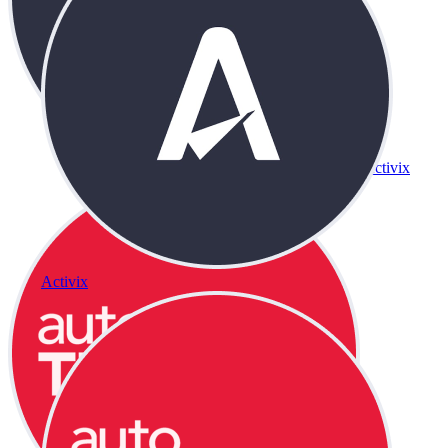
Activix
Activix