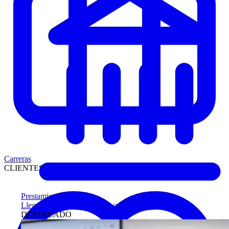
Carreras
CLIENTES
Prestamistas
Llegue antes a compradores calificados
DESTACADO