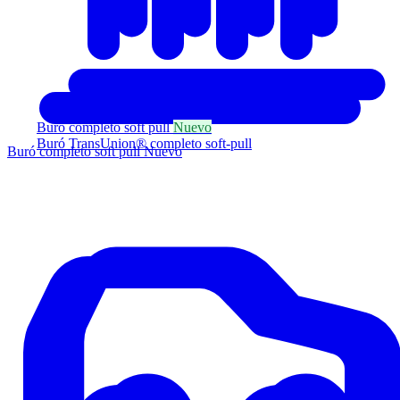
Buró completo soft pull
Nuevo
Buró TransUnion® completo soft-pull
Buró completo soft pull
Nuevo