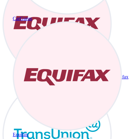
CarGurus
Equifax
Equifax