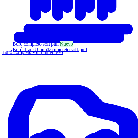
Buró completo soft pull
Nuevo
Buró TransUnion® completo soft-pull
Buró completo soft pull
Nuevo