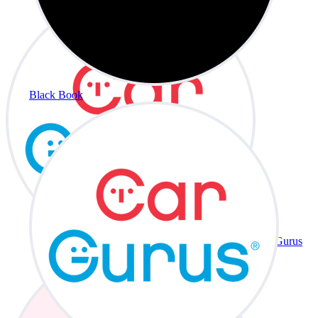
Black Book
CarGurus