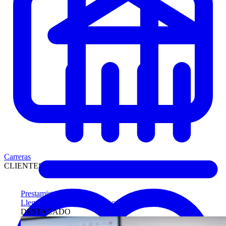
Carreras
CLIENTES
Prestamistas
Llegue antes a compradores calificados
DESTACADO