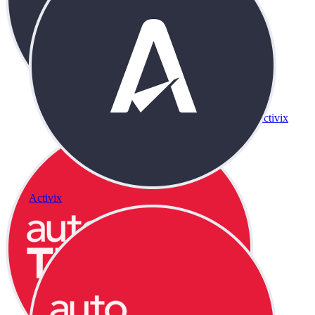
Activix
Activix