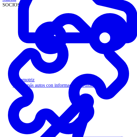
SOCIOS
Automotriz
Venda más autos con información crediticia