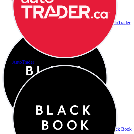
AutoTrader
AutoTrader
Black Book