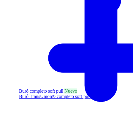
Buró completo soft pull
Nuevo
Buró TransUnion® completo soft-pull