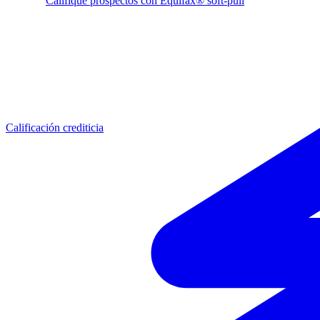
Califique prospectos con Equifax® soft-pull
Calificación crediticia