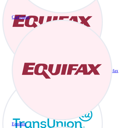
CarGurus
Equifax
Equifax