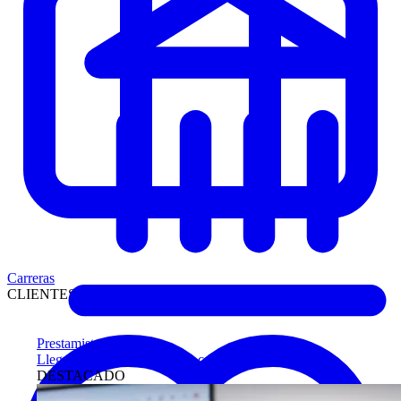
Carreras
CLIENTES
Prestamistas
Llegue antes a compradores calificados
DESTACADO