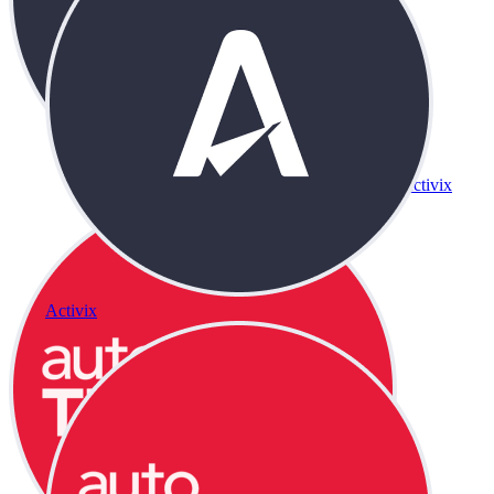
Activix
Activix