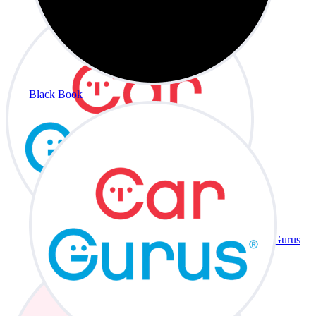
Black Book
CarGurus