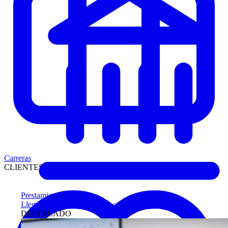
Carreras
CLIENTES
Prestamistas
Llegue antes a compradores calificados
DESTACADO