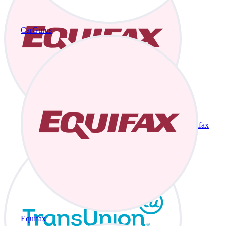
CarGurus
Equifax
Equifax