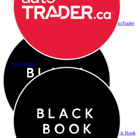
AutoTrader
AutoTrader
Black Book