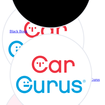
Black Book
CarGurus