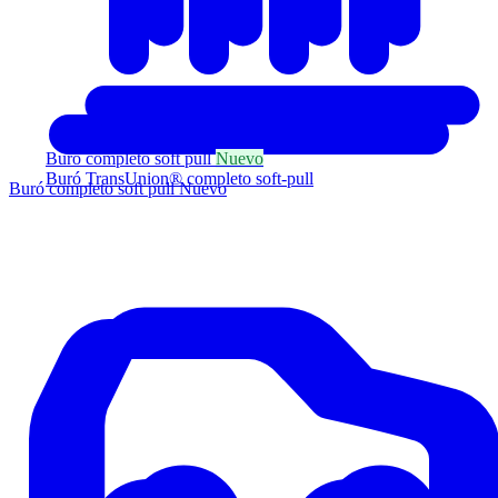
Buró completo soft pull
Nuevo
Buró TransUnion® completo soft-pull
Buró completo soft pull
Nuevo