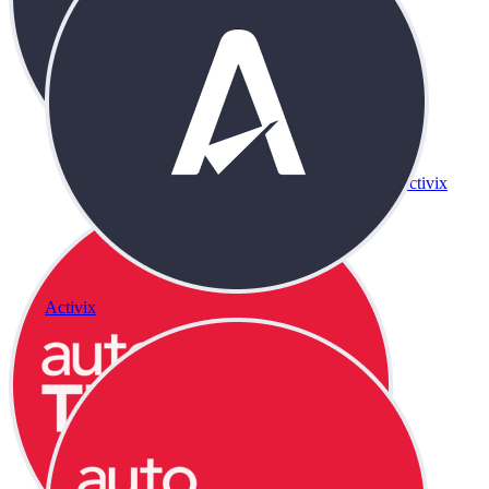
Activix
Activix