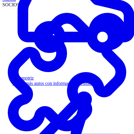
SOCIOS
Automotriz
Venda más autos con información crediticia