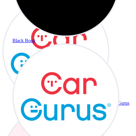
Black Book
CarGurus