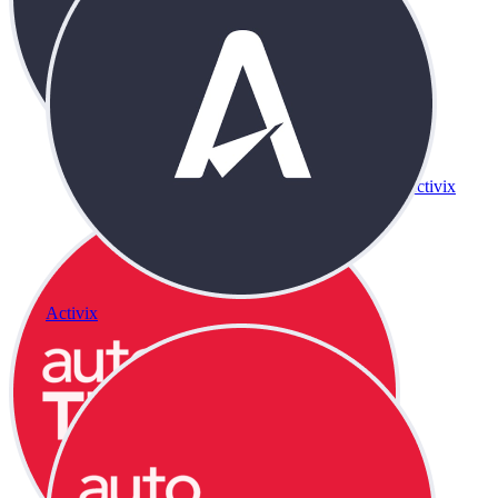
Activix
Activix