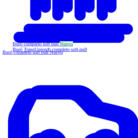
Buró completo soft pull
Nuevo
Buró TransUnion® completo soft-pull
Buró completo soft pull
Nuevo