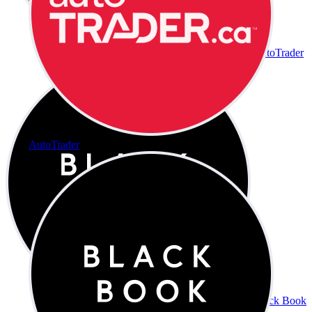
AutoTrader
AutoTrader
Black Book