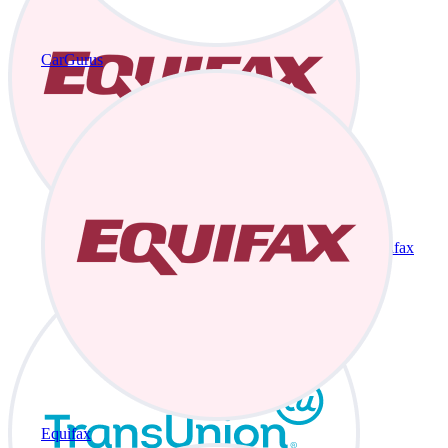
CarGurus
Equifax
Equifax