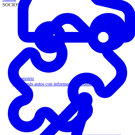
SOCIOS
Automotriz
Venda más autos con información crediticia