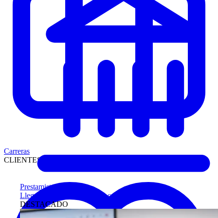
Carreras
CLIENTES
Prestamistas
Llegue antes a compradores calificados
DESTACADO