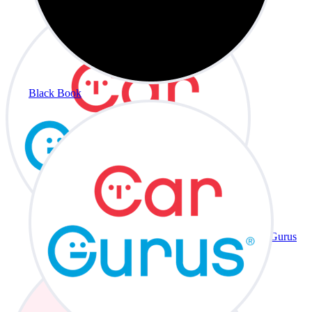
Black Book
CarGurus