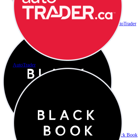
AutoTrader
AutoTrader
Black Book