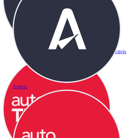
Activix
Activix