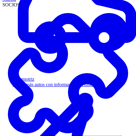
SOCIOS
Automotriz
Venda más autos con información crediticia