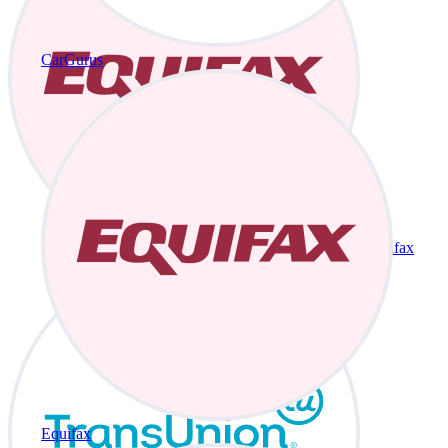
CarGurus
Equifax
Equifax