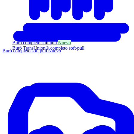
Buró completo soft pull
Nuevo
Buró TransUnion® completo soft-pull
Buró completo soft pull
Nuevo