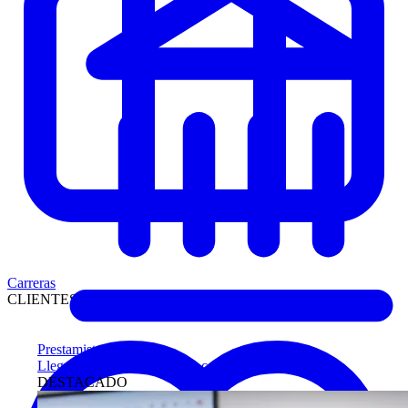
Carreras
CLIENTES
Prestamistas
Llegue antes a compradores calificados
DESTACADO