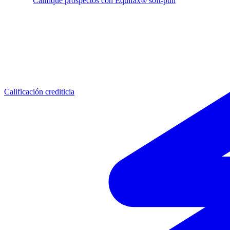
Califique prospectos con Equifax® soft-pull
Calificación crediticia