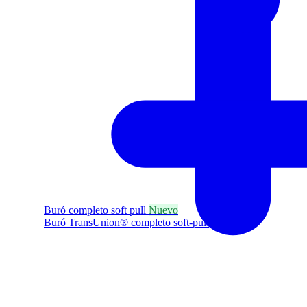
Buró completo soft pull
Nuevo
Buró TransUnion® completo soft-pull