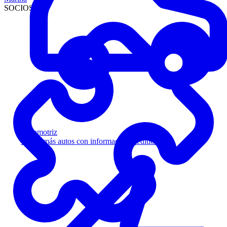
SOCIOS
Automotriz
Venda más autos con información crediticia