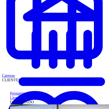
Carreras
CLIENTES
Prestamistas
Llegue antes a compradores calificados
DESTACADO