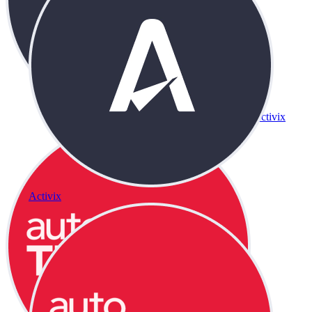
Activix
Activix