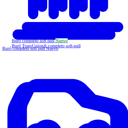
Buró completo soft pull
Nuevo
Buró TransUnion® completo soft-pull
Buró completo soft pull
Nuevo