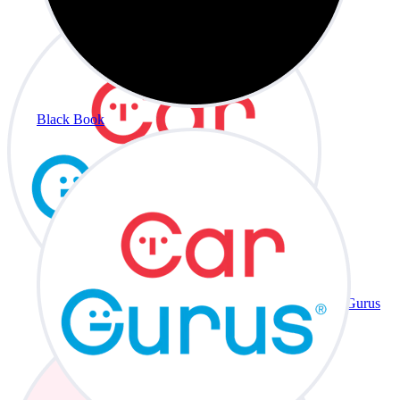
Black Book
CarGurus