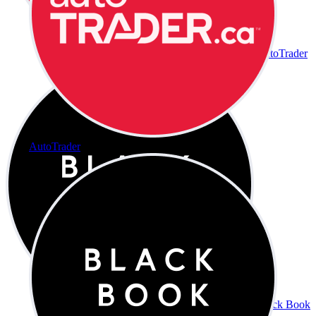
AutoTrader
AutoTrader
Black Book