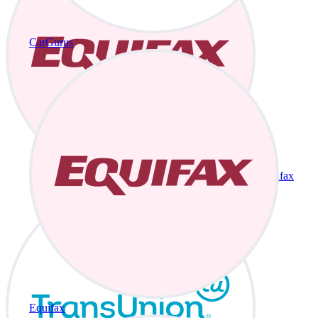
CarGurus
Equifax
Equifax