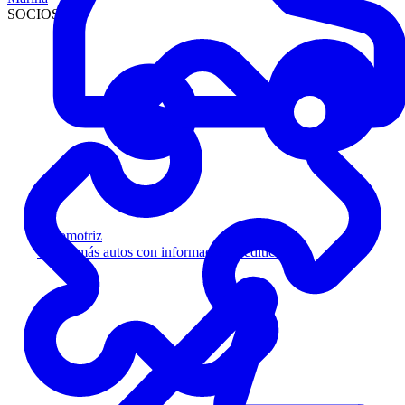
SOCIOS
Automotriz
Venda más autos con información crediticia