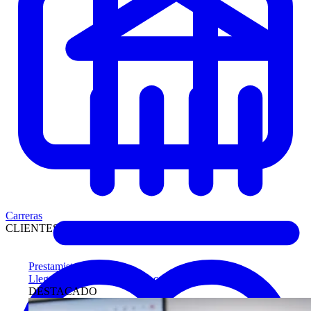
Carreras
CLIENTES
Prestamistas
Llegue antes a compradores calificados
DESTACADO