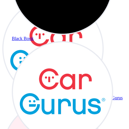
Black Book
CarGurus