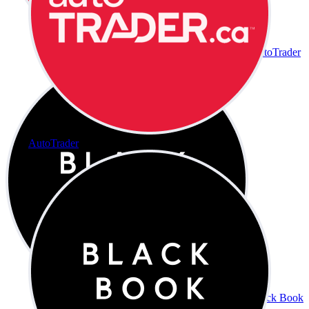
AutoTrader
AutoTrader
Black Book