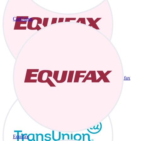
CarGurus
Equifax
Equifax