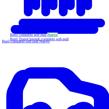
Buró completo soft pull
Nuevo
Buró TransUnion® completo soft-pull
Buró completo soft pull
Nuevo