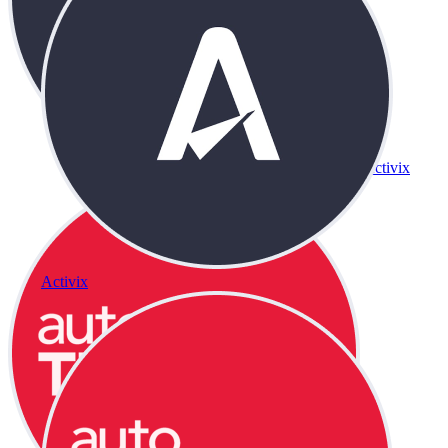
Activix
Activix