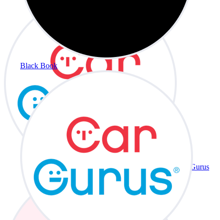
Black Book
CarGurus