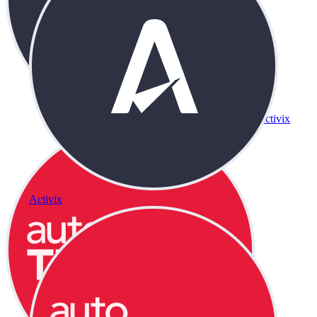
Activix
Activix