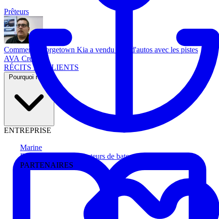
Prêteurs
Comment Georgetown Kia a vendu plus d'autos avec les pistes
AVA Credit
RÉCITS DE CLIENTS
Pourquoi nous
ENTREPRISE
Marine
Faites avancer les acheteurs de bateau
PARTENAIRES