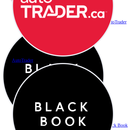
AutoTrader
AutoTrader
Black Book