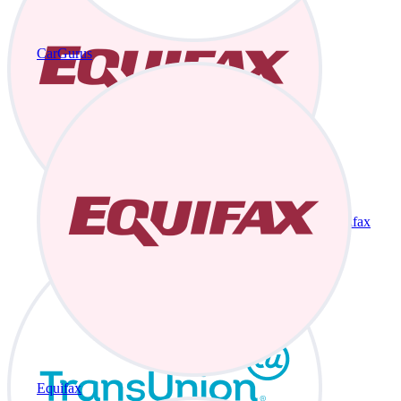
CarGurus
Equifax
Equifax