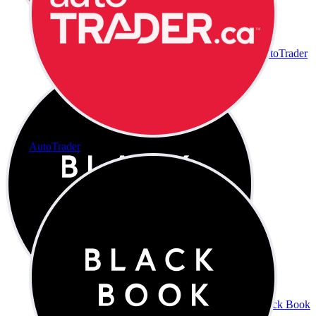
AutoTrader
AutoTrader
Black Book