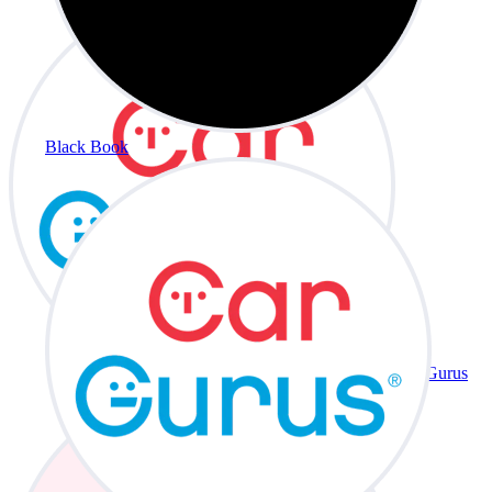
Black Book
CarGurus