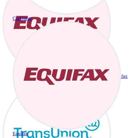
CarGurus
Equifax
Equifax