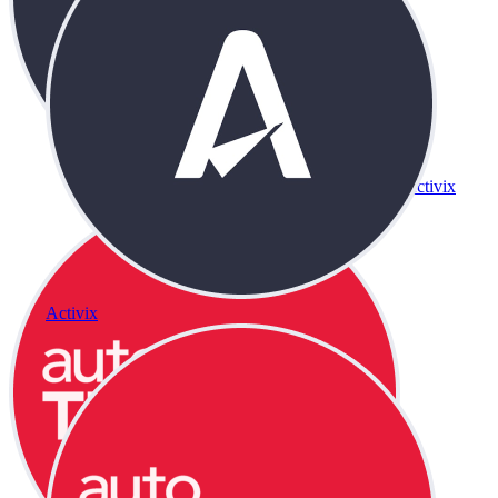
Activix
Activix