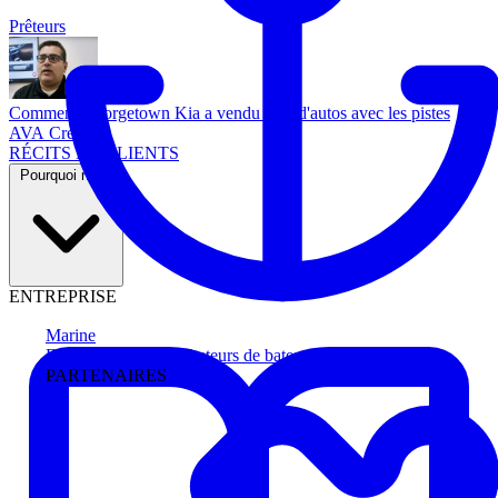
Prêteurs
Comment Georgetown Kia a vendu plus d'autos avec les pistes
AVA Credit
RÉCITS DE CLIENTS
Pourquoi nous
ENTREPRISE
Marine
Faites avancer les acheteurs de bateau
PARTENAIRES