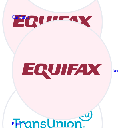
CarGurus
Equifax
Equifax