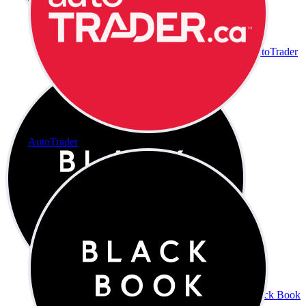
AutoTrader
AutoTrader
Black Book