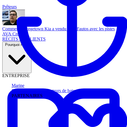
Prêteurs
Comment Georgetown Kia a vendu plus d'autos avec les pistes
AVA Credit
RÉCITS DE CLIENTS
Pourquoi nous
ENTREPRISE
Marine
Faites avancer les acheteurs de bateau
PARTENAIRES