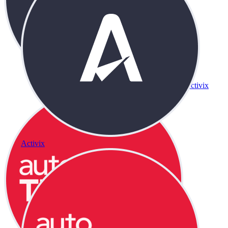
Activix
Activix