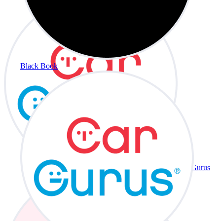
Black Book
CarGurus