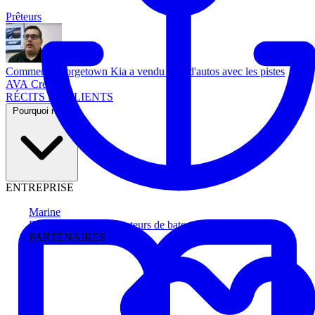
Prêteurs
Comment Georgetown Kia a vendu plus d'autos avec les pistes
AVA Credit
RÉCITS DE CLIENTS
Pourquoi nous
ENTREPRISE
Marine
Faites avancer les acheteurs de bateau
PARTENAIRES