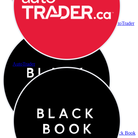
AutoTrader
AutoTrader
Black Book