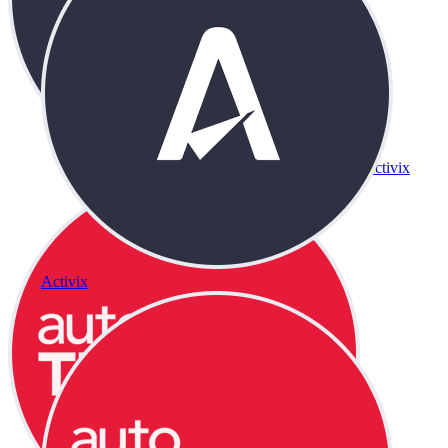
Activix
Activix