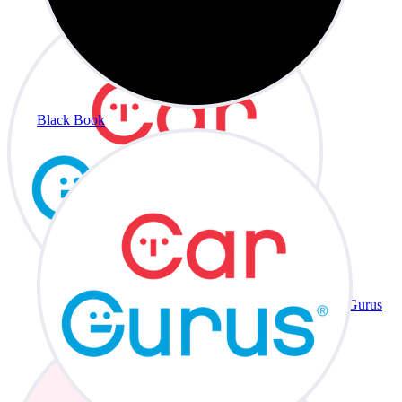
Black Book
CarGurus