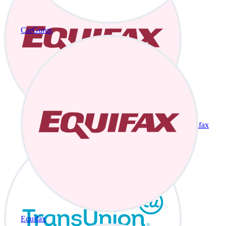
CarGurus
Equifax
Equifax