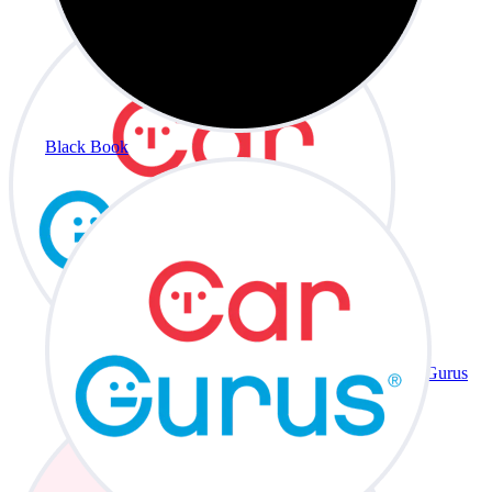
Black Book
CarGurus