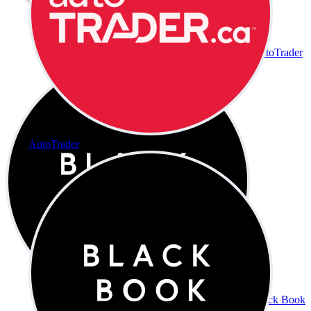
AutoTrader
AutoTrader
Black Book