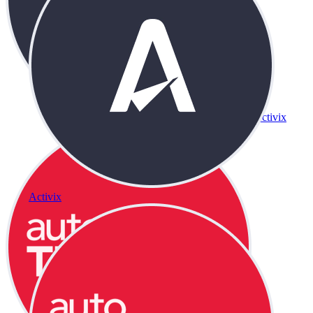
Activix
Activix