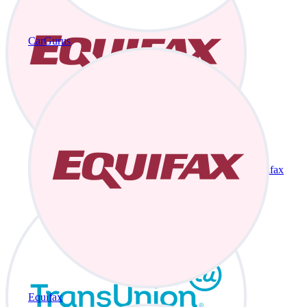
CarGurus
Equifax
Equifax