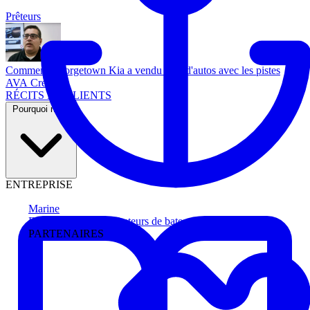
Prêteurs
Comment Georgetown Kia a vendu plus d'autos avec les pistes
AVA Credit
RÉCITS DE CLIENTS
Pourquoi nous
ENTREPRISE
Marine
Faites avancer les acheteurs de bateau
PARTENAIRES