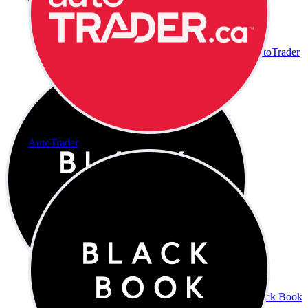
AutoTrader
AutoTrader
Black Book