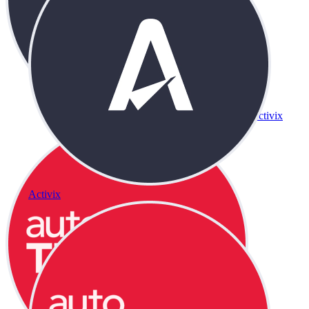
Activix
Activix