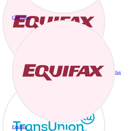
CarGurus
Equifax
Equifax