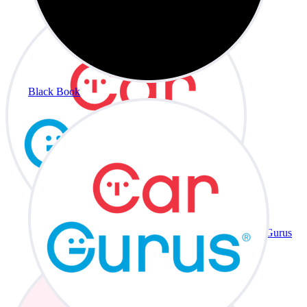
Black Book
CarGurus