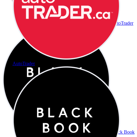
AutoTrader
AutoTrader
Black Book