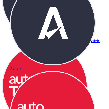
Activix
Activix