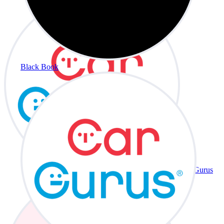
Black Book
CarGurus