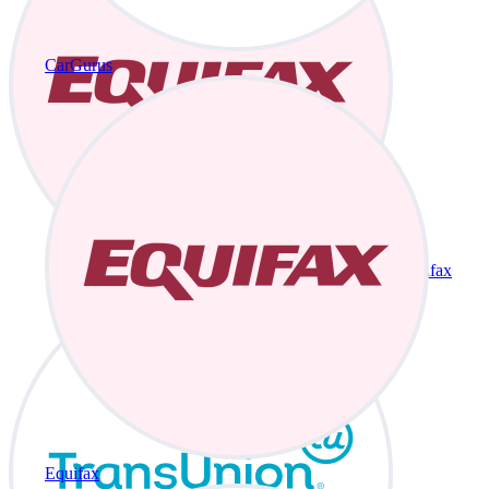
CarGurus
Equifax
Equifax