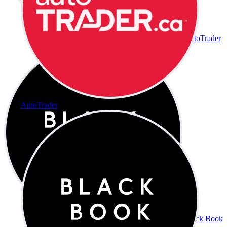
AutoTrader
AutoTrader
Black Book