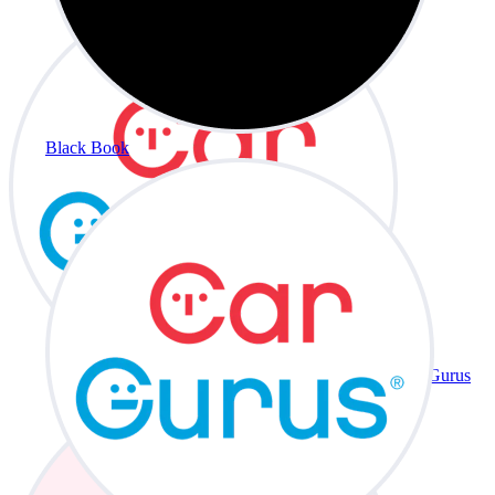
Black Book
CarGurus