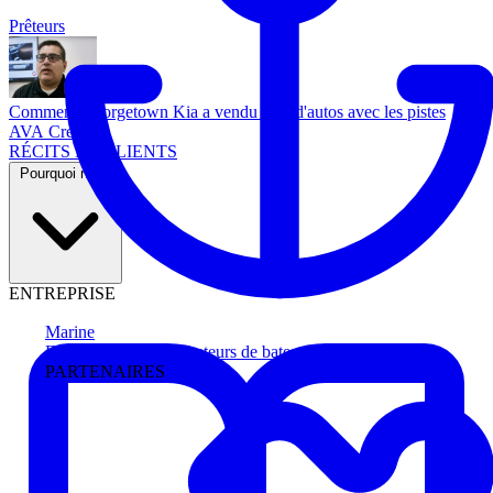
Prêteurs
Comment Georgetown Kia a vendu plus d'autos avec les pistes
AVA Credit
RÉCITS DE CLIENTS
Pourquoi nous
ENTREPRISE
Marine
Faites avancer les acheteurs de bateau
PARTENAIRES