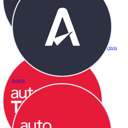
Activix
Activix