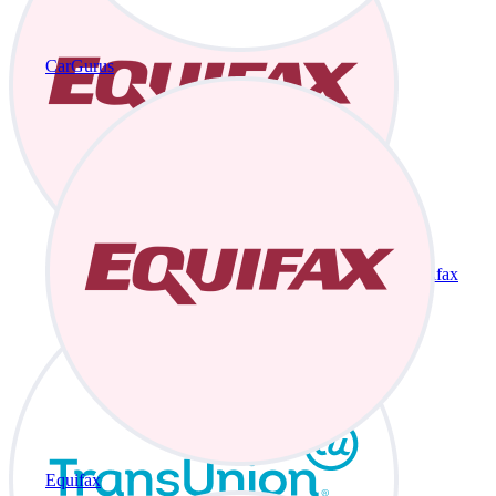
CarGurus
Equifax
Equifax