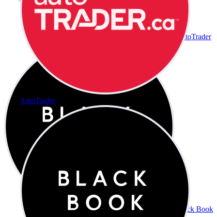
AutoTrader
AutoTrader
Black Book